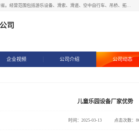
新乡市鑫豫游乐设备有限公司成立于2018年，注册地位于河南省。经营范围包括游乐设备、滑索、滑道、空中自行车、吊桥、拓展器材、攀岩器材、趣桥、悬崖秋千、网红桥、儿童乐园设备、水上乐园设备、丛林穿越设备、音乐呐喊设备、轨道滑车、栈道、玻璃滑道、观景平台、景观包装的设计、制造、销售、安装、维修，景区策划服务。
公司
企业视频
公司介绍
公司动态
儿童乐园设备厂家优势
时间：2025-03-13
点击次数：86