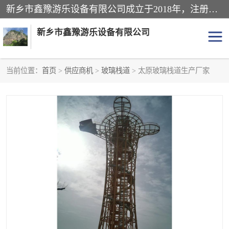
新乡市鑫豫游乐设备有限公司成立于2018年，注册地位于河南省。经营范围包括游乐设备、滑索、滑道、空中自行车、吊桥、拓展器材、攀岩器材、趣桥、悬崖秋千、网红桥、儿童乐园设备、水上乐园设备、丛林穿越设备、音乐呐喊设备、轨道滑车、栈道、玻璃滑道、观景平台、景观包装的设计、制造、销售、安装、维修，景区策划服务。
新乡市鑫豫游乐设备有限公司
当前位置：
首页
>
供应商机
>
玻璃栈道
> 太原玻璃栈道生产厂家
游乐设备
滑索
悬崖秋千
儿童乐园设备
轨道滑车
水上乐园设备
吊桥
攀岩器材
滑道
空中自行车
趣桥
玻璃滑道