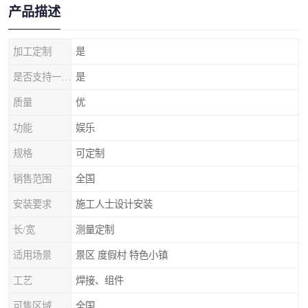
产品描述
加工定制
是
是否支持一件代发
是
质量
优
功能
娱乐
规格
可定制
销售范围
全国
安装要求
施工人士设计安装
长/宽
测量定制
适用场景
景区 度假村 特色小镇
工艺
焊接、组件
可售区域
全国