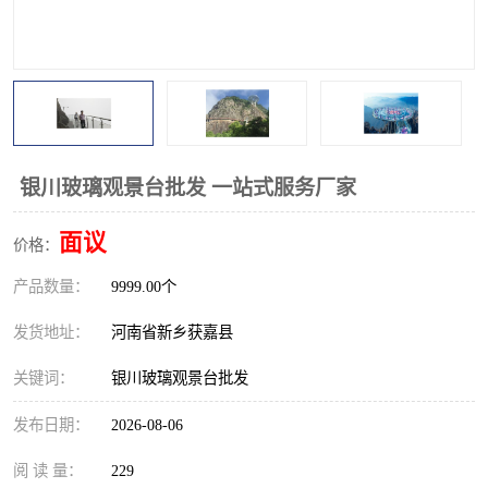
观景平台
网红桥
拓展器材
丛林穿越设备
音乐呐喊设备
栈道
玻璃栈道
银川玻璃观景台批发 一站式服务厂家
面议
价格：
产品数量：
9999.00个
发货地址：
河南省新乡获嘉县
关键词：
银川玻璃观景台批发
发布日期：
2026-08-06
阅 读 量：
229