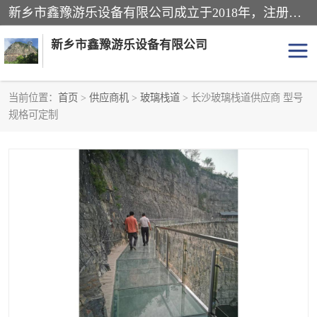
新乡市鑫豫游乐设备有限公司成立于2018年，注册地位于河南省。经营范围包括游乐设备、滑索、滑道、空中自行车、吊桥、拓展器材、攀岩器材、趣桥、悬崖秋千、网红桥、儿童乐园设备、水上乐园设备、丛林穿越设备、音乐呐喊设备、轨道滑车、栈道、玻璃滑道、观景平台、景观包装的设计、制造、销售、安装、维修，景区策划服务。
新乡市鑫豫游乐设备有限公司
当前位置：
首页
>
供应商机
>
玻璃栈道
> 长沙玻璃栈道供应商 型号
规格可定制
游乐设备
滑索
悬崖秋千
儿童乐园设备
轨道滑车
水上乐园设备
吊桥
攀岩器材
滑道
空中自行车
趣桥
玻璃滑道