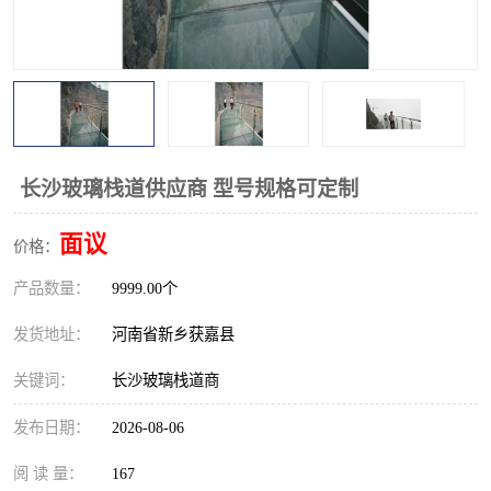
观景平台
网红桥
拓展器材
丛林穿越设备
音乐呐喊设备
栈道
玻璃栈道
长沙玻璃栈道供应商 型号规格可定制
面议
价格：
产品数量：
9999.00个
发货地址：
河南省新乡获嘉县
关键词：
长沙玻璃栈道商
发布日期：
2026-08-06
阅 读 量：
167