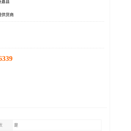
获嘉县
道供货商
6339
发
是