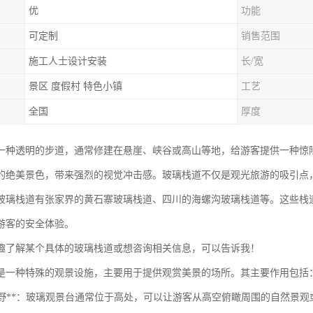
优
功能
可定制
销售范围
施工人士设计安装
长/宽
景区 度假村 特色小镇
工艺
全国
厚度
一种透明的步道，通常修建在悬崖、峡谷或高山等地，给游客提供一种惊
的绝美景色，带来强烈的视觉冲击感。玻璃栈道不仅是观光旅游的吸引点
玻璃栈道有张家界的黄石寨玻璃栈道、四川的海螺沟玻璃栈道等。这些栈
游客的安全体验。
趣了解某个具体的玻璃栈道或想咨询相关信息，可以告诉我！
是一种特殊的观景设施，主要用于提供观赏美景的场所。其主要作用包括
提供视野**：玻璃观景台通常位于高处，可以让游客从高空俯瞰周围的自然景