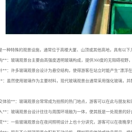
是一种特殊的观景设施，通常位于高楼大厦、山顶或其他高地，具有以下
透明结构**：玻璃观景台主要由高强度透明玻璃构成，提供360度的无阻碍视
悬空设计**：许多玻璃观景台设计为悬空结构，使得游客在站立时能产生“漂
安全性**：虽然使用玻璃作为主要材料，现代玻璃观景台通常采用强化玻璃
特的社交体验**：玻璃观景台常常成为拍照的热门地点，游客可以在此与朋友
景观融入**：玻璃观景台设计往往与周围环境融为一体，使其既是一处观景的
夜景观赏**：一些玻璃观景台在夜间照明设计上也十分讲究，游客可以在夜晚