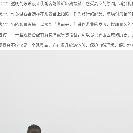
增强体验**：透明的玻璃设计使游客能够近距离接触和感受高空的氛围，增加
拍照留念**：许多游客会选择在观景台上拍照，作为旅行的纪念，玻璃观景台
吸引游客**：特的观景设施可以吸引游客前来，促进旅游业的发展，增加景区的
教育与宣传**：一些观景台配有解说牌或导览设备，可以提供周围区域的历史
观景台不仅仅是一个观景点，它在提升旅游体验、保护自然环境、促进地