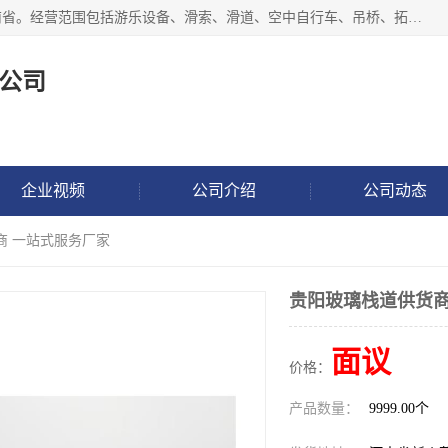
新乡市鑫豫游乐设备有限公司成立于2018年，注册地位于河南省。经营范围包括游乐设备、滑索、滑道、空中自行车、吊桥、拓展器材、攀岩器材、趣桥、悬崖秋千、网红桥、儿童乐园设备、水上乐园设备、丛林穿越设备、音乐呐喊设备、轨道滑车、栈道、玻璃滑道、观景平台、景观包装的设计、制造、销售、安装、维修，景区策划服务。
公司
企业视频
公司介绍
公司动态
商 一站式服务厂家
贵阳玻璃栈道供货商
面议
价格：
产品数量：
9999.00个