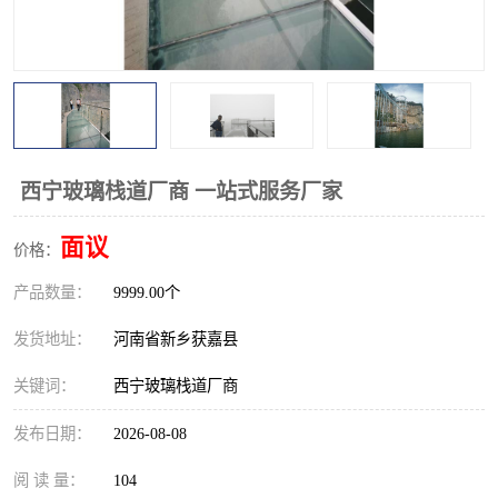
观景平台
网红桥
拓展器材
丛林穿越设备
音乐呐喊设备
栈道
玻璃栈道
西宁玻璃栈道厂商 一站式服务厂家
面议
价格：
产品数量：
9999.00个
发货地址：
河南省新乡获嘉县
关键词：
西宁玻璃栈道厂商
发布日期：
2026-08-08
阅 读 量：
104