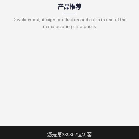
产品推荐
Development, design, production and sales in one of the
manufacturing enterprises
您是第
339362
位访客