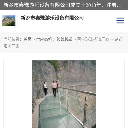
新乡市鑫豫游乐设备有限公司成立于2018年，注册地位于河南省。经营范围包括游乐设备、滑索、滑道、空中自行车、吊桥、拓展器材、攀岩器材、趣桥、悬崖秋千、网红桥、儿童乐园设备、水上乐园设备、丛林穿越设备、音乐呐喊设备、轨道滑车、栈道、玻璃滑道、观景平台、景观包装的设计、制造、销售、安装、维修，景区策划服务。
新乡市鑫豫游乐设备有限公司
当前位置：
首页
>
供应商机
>
玻璃栈道
> 西宁玻璃栈道厂商 一站式
服务厂家
游乐设备
滑索
悬崖秋千
儿童乐园设备
轨道滑车
水上乐园设备
吊桥
攀岩器材
滑道
空中自行车
趣桥
玻璃滑道