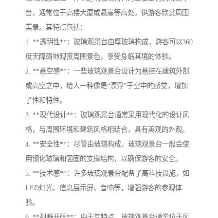
台，通常位于高楼大厦或悬崖等高处，供游客欣赏周围
美景。其特点包括：
1. **透明性**：玻璃观景台由厚玻璃构成，游客可以360
度无障碍地观赏周围景色，享受身临其境的体验。
2. **悬空感**：一些玻璃观景台设计为悬挂在建筑外部
或高空之中，给人一种像是“漂浮”于空中的感觉，增加
了性和特性。
3. **现代设计**：玻璃观景台通常采用现代化的设计风
格，与周围环境和建筑风格相结合，具有美观的外观。
4. **安全性**：尽管由玻璃构成，玻璃观景台一般会使
用钢化玻璃和强固的支撑结构，以确保游客的安全。
5. **技术感**：许多玻璃观景台配备了高科技设施，如
LED灯光、信息展示屏、音响等，增强游客的参观体
验。
6. **视野开阔**：由于其特点，玻璃观景台通常位于风