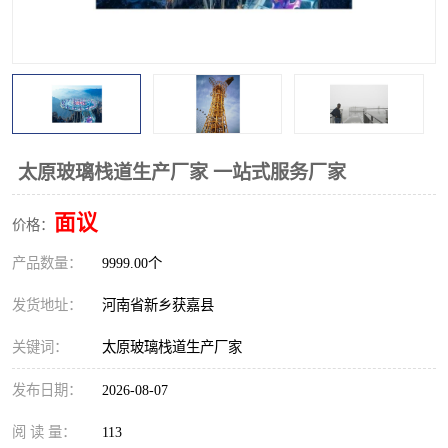
观景平台
网红桥
拓展器材
丛林穿越设备
音乐呐喊设备
栈道
玻璃栈道
太原玻璃栈道生产厂家 一站式服务厂家
面议
价格：
产品数量：
9999.00个
发货地址：
河南省新乡获嘉县
关键词：
太原玻璃栈道生产厂家
发布日期：
2026-08-07
阅 读 量：
113