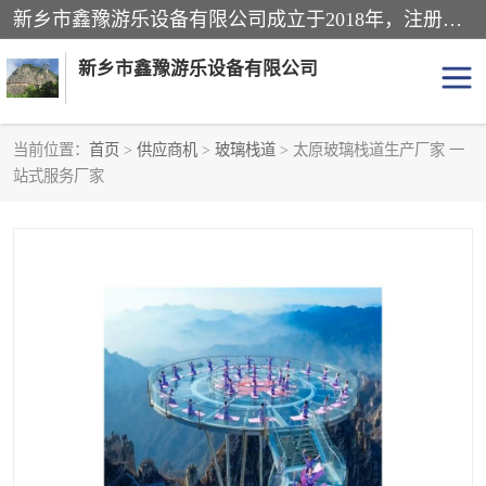
新乡市鑫豫游乐设备有限公司成立于2018年，注册地位于河南省。经营范围包括游乐设备、滑索、滑道、空中自行车、吊桥、拓展器材、攀岩器材、趣桥、悬崖秋千、网红桥、儿童乐园设备、水上乐园设备、丛林穿越设备、音乐呐喊设备、轨道滑车、栈道、玻璃滑道、观景平台、景观包装的设计、制造、销售、安装、维修，景区策划服务。
新乡市鑫豫游乐设备有限公司
当前位置：
首页
>
供应商机
>
玻璃栈道
> 太原玻璃栈道生产厂家 一
站式服务厂家
游乐设备
滑索
悬崖秋千
儿童乐园设备
轨道滑车
水上乐园设备
吊桥
攀岩器材
滑道
空中自行车
趣桥
玻璃滑道