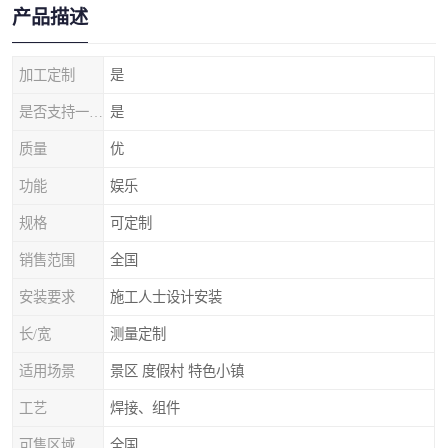
产品描述
加工定制
是
是否支持一件代发
是
质量
优
功能
娱乐
规格
可定制
销售范围
全国
安装要求
施工人士设计安装
长/宽
测量定制
适用场景
景区 度假村 特色小镇
工艺
焊接、组件
可售区域
全国