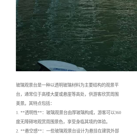
玻璃观景台是一种以透明玻璃材料为主要结构的观景平
台，通常位于高楼大厦或悬崖等高处，供游客欣赏周围
美景。其特点包括：
1. **透明性**：玻璃观景台由厚玻璃构成，游客可以360
度无障碍地观赏周围景色，享受身临其境的体验。
2. **悬空感**：一些玻璃观景台设计为悬挂在建筑外部