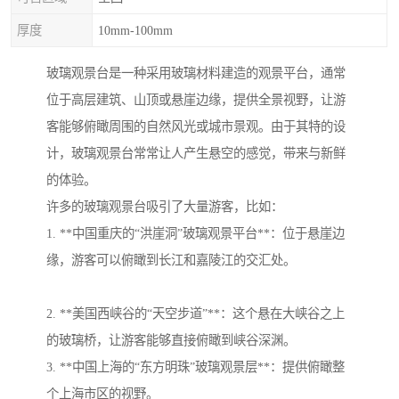
厚度
10mm-100mm
玻璃观景台是一种采用玻璃材料建造的观景平台，通常
位于高层建筑、山顶或悬崖边缘，提供全景视野，让游
客能够俯瞰周围的自然风光或城市景观。由于其特的设
计，玻璃观景台常常让人产生悬空的感觉，带来与新鲜
的体验。
许多的玻璃观景台吸引了大量游客，比如：
1. **中国重庆的“洪崖洞”玻璃观景平台**：位于悬崖边
缘，游客可以俯瞰到长江和嘉陵江的交汇处。
2. **美国西峡谷的“天空步道”**：这个悬在大峡谷之上
的玻璃桥，让游客能够直接俯瞰到峡谷深渊。
3. **中国上海的“东方明珠”玻璃观景层**：提供俯瞰整
个上海市区的视野。