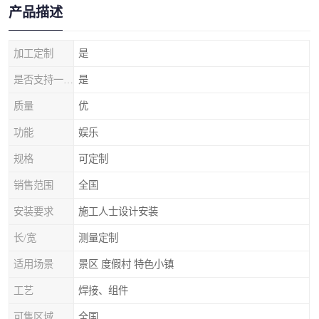
产品描述
加工定制
是
是否支持一件代发
是
质量
优
功能
娱乐
规格
可定制
销售范围
全国
安装要求
施工人士设计安装
长/宽
测量定制
适用场景
景区 度假村 特色小镇
工艺
焊接、组件
可售区域
全国