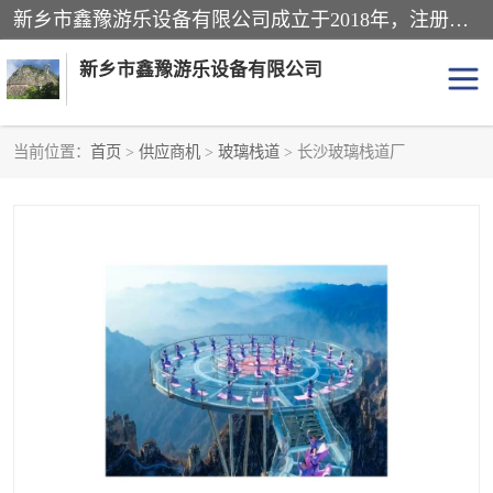
新乡市鑫豫游乐设备有限公司成立于2018年，注册地位于河南省。经营范围包括游乐设备、滑索、滑道、空中自行车、吊桥、拓展器材、攀岩器材、趣桥、悬崖秋千、网红桥、儿童乐园设备、水上乐园设备、丛林穿越设备、音乐呐喊设备、轨道滑车、栈道、玻璃滑道、观景平台、景观包装的设计、制造、销售、安装、维修，景区策划服务。
新乡市鑫豫游乐设备有限公司
当前位置：
首页
>
供应商机
>
玻璃栈道
> 长沙玻璃栈道厂
游乐设备
滑索
悬崖秋千
儿童乐园设备
轨道滑车
水上乐园设备
吊桥
攀岩器材
滑道
空中自行车
趣桥
玻璃滑道