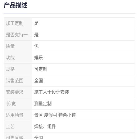
产品描述
加工定制
是
是否支持一件代发
是
质量
优
功能
娱乐
规格
可定制
销售范围
全国
安装要求
施工人士设计安装
长/宽
测量定制
适用场景
景区 度假村 特色小镇
工艺
焊接、组件
可售区域
全国