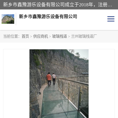
新乡市鑫豫游乐设备有限公司成立于2018年，注册地位于河南省。经营范围包括游乐设备、滑索、滑道、空中自行车、吊桥、拓展器材、攀岩器材、趣桥、悬崖秋千、网红桥、儿童乐园设备、水上乐园设备、丛林穿越设备、音乐呐喊设备、轨道滑车、栈道、玻璃滑道、观景平台、景观包装的设计、制造、销售、安装、维修，景区策划服务。
新乡市鑫豫游乐设备有限公司
当前位置：
首页
>
供应商机
>
玻璃栈道
> 兰州玻璃栈道厂
游乐设备
滑索
悬崖秋千
儿童乐园设备
轨道滑车
水上乐园设备
吊桥
攀岩器材
滑道
空中自行车
趣桥
玻璃滑道