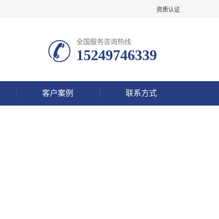
资质认证
全国服务咨询热线:
15249746339
客户案例
联系方式