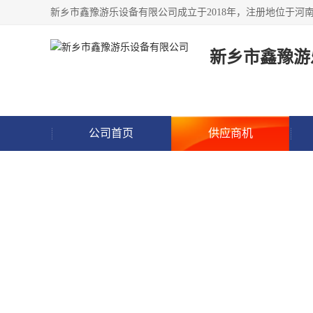
新乡市鑫豫游
公司首页
供应商机