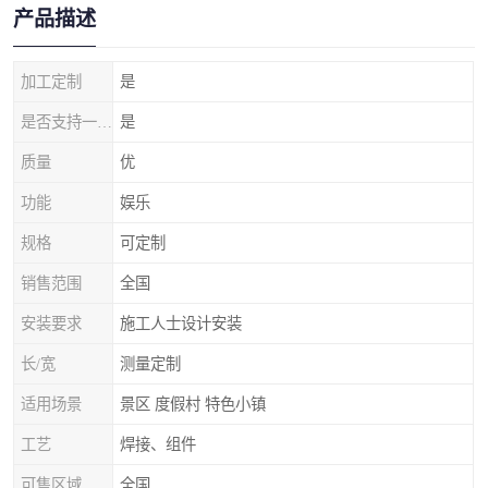
产品描述
加工定制
是
是否支持一件代发
是
质量
优
功能
娱乐
规格
可定制
销售范围
全国
安装要求
施工人士设计安装
长/宽
测量定制
适用场景
景区 度假村 特色小镇
工艺
焊接、组件
可售区域
全国