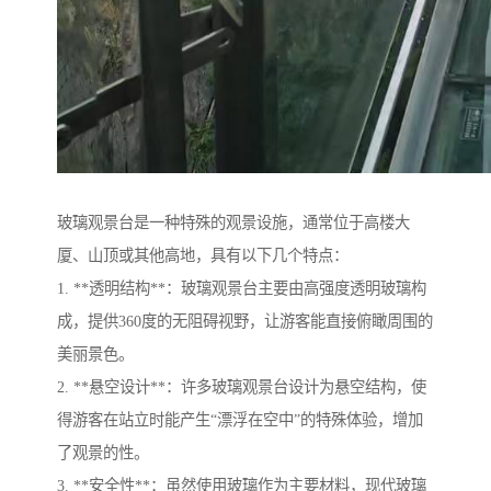
玻璃观景台是一种特殊的观景设施，通常位于高楼大
厦、山顶或其他高地，具有以下几个特点：
1. **透明结构**：玻璃观景台主要由高强度透明玻璃构
成，提供360度的无阻碍视野，让游客能直接俯瞰周围的
美丽景色。
2. **悬空设计**：许多玻璃观景台设计为悬空结构，使
得游客在站立时能产生“漂浮在空中”的特殊体验，增加
了观景的性。
3. **安全性**：虽然使用玻璃作为主要材料，现代玻璃