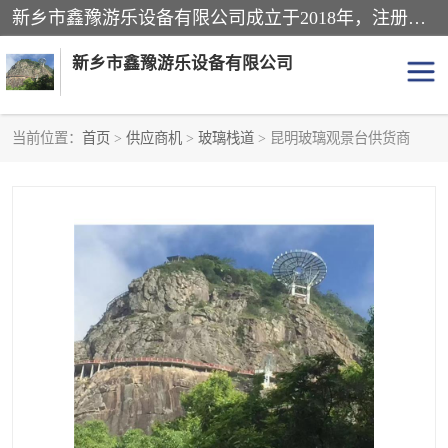
新乡市鑫豫游乐设备有限公司成立于2018年，注册地位于河南省。经营范围包括游乐设备、滑索、滑道、空中自行车、吊桥、拓展器材、攀岩器材、趣桥、悬崖秋千、网红桥、儿童乐园设备、水上乐园设备、丛林穿越设备、音乐呐喊设备、轨道滑车、栈道、玻璃滑道、观景平台、景观包装的设计、制造、销售、安装、维修，景区策划服务。
新乡市鑫豫游乐设备有限公司
当前位置：
首页
>
供应商机
>
玻璃栈道
> 昆明玻璃观景台供货商
游乐设备
滑索
悬崖秋千
儿童乐园设备
轨道滑车
水上乐园设备
吊桥
攀岩器材
滑道
空中自行车
趣桥
玻璃滑道