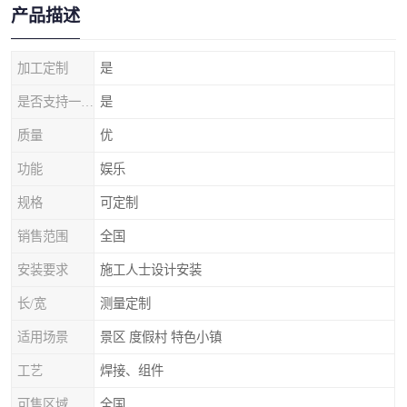
产品描述
加工定制
是
是否支持一件代发
是
质量
优
功能
娱乐
规格
可定制
销售范围
全国
安装要求
施工人士设计安装
长/宽
测量定制
适用场景
景区 度假村 特色小镇
工艺
焊接、组件
可售区域
全国