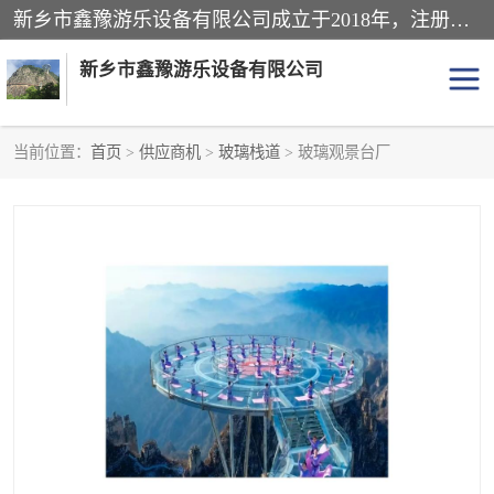
新乡市鑫豫游乐设备有限公司成立于2018年，注册地位于河南省。经营范围包括游乐设备、滑索、滑道、空中自行车、吊桥、拓展器材、攀岩器材、趣桥、悬崖秋千、网红桥、儿童乐园设备、水上乐园设备、丛林穿越设备、音乐呐喊设备、轨道滑车、栈道、玻璃滑道、观景平台、景观包装的设计、制造、销售、安装、维修，景区策划服务。
新乡市鑫豫游乐设备有限公司
当前位置：
首页
>
供应商机
>
玻璃栈道
> 玻璃观景台厂
游乐设备
滑索
悬崖秋千
儿童乐园设备
轨道滑车
水上乐园设备
吊桥
攀岩器材
滑道
空中自行车
趣桥
玻璃滑道