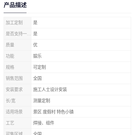
产品描述
加工定制
是
是否支持一件代发
是
质量
优
功能
娱乐
规格
可定制
销售范围
全国
安装要求
施工人士设计安装
长/宽
测量定制
适用场景
景区 度假村 特色小镇
工艺
焊接、组件
可售区域
全国