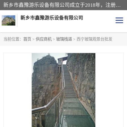
新乡市鑫豫游乐设备有限公司成立于2018年，注册地位于河南省。经营范围包括游乐设备、滑索、滑道、空中自行车、吊桥、拓展器材、攀岩器材、趣桥、悬崖秋千、网红桥、儿童乐园设备、水上乐园设备、丛林穿越设备、音乐呐喊设备、轨道滑车、栈道、玻璃滑道、观景平台、景观包装的设计、制造、销售、安装、维修，景区策划服务。
新乡市鑫豫游乐设备有限公司
当前位置：
首页
>
供应商机
>
玻璃栈道
> 西宁玻璃观景台批发
游乐设备
滑索
悬崖秋千
儿童乐园设备
轨道滑车
水上乐园设备
吊桥
攀岩器材
滑道
空中自行车
趣桥
玻璃滑道