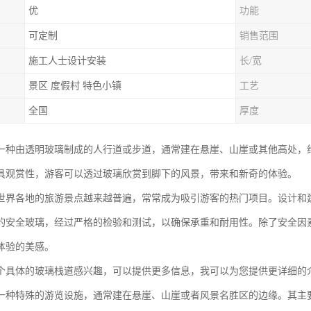
优
功能
可定制
销售范围
施工人士设计安装
长/宽
景区 度假村 特色小镇
工艺
全国
厚度
一种由透明玻璃制成的人行道或步道，通常建在悬崖、山崖或其他高处，给
具观赏性，游客可以透过玻璃欣赏到脚下的风景，带来和新奇的体验。
世界各地的旅游景点越来越普遍，常常成为吸引游客的热门项目。设计和
的安全玻璃，经过严格的检验和测试，以确保承重和耐用性。除了安全因
体验的美感。
个具体的玻璃栈道感兴趣，可以提供更多信息，我可以为您提供更详细的
一种特殊的游览设施，通常建在悬崖、山崖或者风景名胜区的边缘。其主