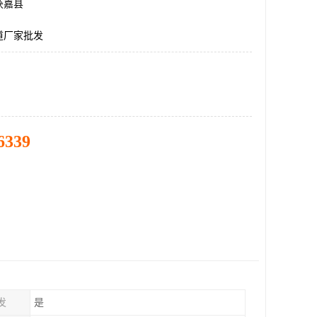
获嘉县
道厂家批发
6339
发
是