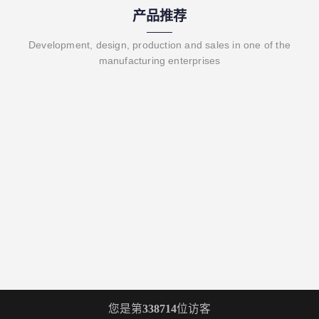
产品推荐
Development, design, production and sales in one of the
manufacturing enterprises
您是第
338714
位访客