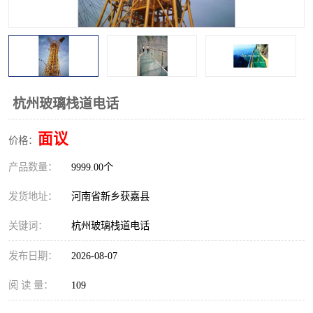
观景平台
网红桥
拓展器材
丛林穿越设备
音乐呐喊设备
栈道
杭州玻璃栈道电话
玻璃栈道
面议
价格：
产品数量：
9999.00个
发货地址：
河南省新乡获嘉县
关键词：
杭州玻璃栈道电话
发布日期：
2026-08-07
阅 读 量：
109