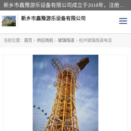
新乡市鑫豫游乐设备有限公司成立于2018年，注册地位于河南省。经营范围包括游乐设备、滑索、滑道、空中自行车、吊桥、拓展器材、攀岩器材、趣桥、悬崖秋千、网红桥、儿童乐园设备、水上乐园设备、丛林穿越设备、音乐呐喊设备、轨道滑车、栈道、玻璃滑道、观景平台、景观包装的设计、制造、销售、安装、维修，景区策划服务。
新乡市鑫豫游乐设备有限公司
当前位置：
首页
>
供应商机
>
玻璃栈道
> 杭州玻璃栈道电话
游乐设备
滑索
悬崖秋千
儿童乐园设备
轨道滑车
水上乐园设备
吊桥
攀岩器材
滑道
空中自行车
趣桥
玻璃滑道