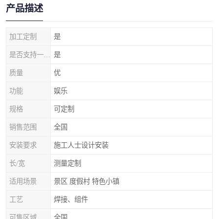
产品描述
加工定制
是
是否支持一件代发
是
质量
优
功能
娱乐
规格
可定制
销售范围
全国
安装要求
施工人士设计安装
长/宽
测量定制
适用场景
景区 度假村 特色小镇
工艺
焊接、组件
可售区域
全国