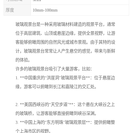
厚度
10mm-100mm
玻璃观景台是一种采用玻璃材料建造的观景平台，通常
位于高层建筑、山顶或悬崖边缘，提供全景视野，让游
客能够俯瞰周围的自然风光或城市景观。由于其特的设
计，玻璃观景台常常让人产生悬空的感觉，带来与新鲜
的体验。
许多的玻璃观景台吸引了大量游客，比如：
1. **中国重庆的“洪崖洞”玻璃观景平台**：位于悬崖边
缘，游客可以俯瞰到长江和嘉陵江的交汇处。
2. **美国西峡谷的“天空步道”**：这个悬在大峡谷之上
的玻璃桥，让游客能够直接俯瞰到峡谷深渊。
3. **中国上海的“东方明珠”玻璃观景层**：提供俯瞰整
个上海市区的视野。