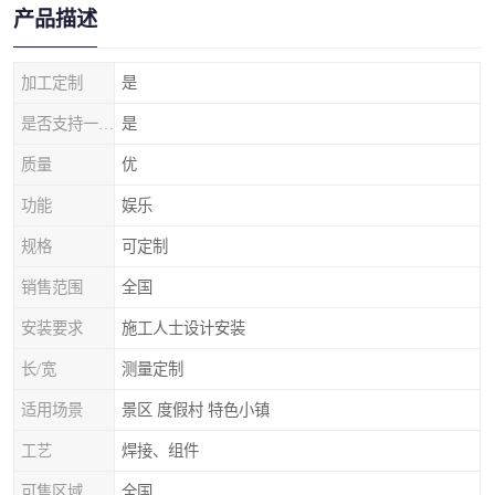
产品描述
加工定制
是
是否支持一件代发
是
质量
优
功能
娱乐
规格
可定制
销售范围
全国
安装要求
施工人士设计安装
长/宽
测量定制
适用场景
景区 度假村 特色小镇
工艺
焊接、组件
可售区域
全国