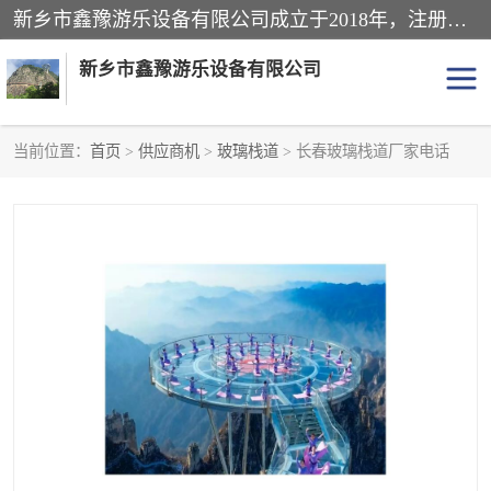
新乡市鑫豫游乐设备有限公司成立于2018年，注册地位于河南省。经营范围包括游乐设备、滑索、滑道、空中自行车、吊桥、拓展器材、攀岩器材、趣桥、悬崖秋千、网红桥、儿童乐园设备、水上乐园设备、丛林穿越设备、音乐呐喊设备、轨道滑车、栈道、玻璃滑道、观景平台、景观包装的设计、制造、销售、安装、维修，景区策划服务。
新乡市鑫豫游乐设备有限公司
当前位置：
首页
>
供应商机
>
玻璃栈道
> 长春玻璃栈道厂家电话
游乐设备
滑索
悬崖秋千
儿童乐园设备
轨道滑车
水上乐园设备
吊桥
攀岩器材
滑道
空中自行车
趣桥
玻璃滑道