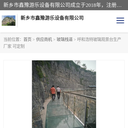
新乡市鑫豫游乐设备有限公司成立于2018年，注册地位于河南省。经营范围包括游乐设备、滑索、滑道、空中自行车、吊桥、拓展器材、攀岩器材、趣桥、悬崖秋千、网红桥、儿童乐园设备、水上乐园设备、丛林穿越设备、音乐呐喊设备、轨道滑车、栈道、玻璃滑道、观景平台、景观包装的设计、制造、销售、安装、维修，景区策划服务。
新乡市鑫豫游乐设备有限公司
当前位置：
首页
>
供应商机
>
玻璃栈道
> 呼和浩特玻璃观景台生产
厂家 可定制
游乐设备
滑索
悬崖秋千
儿童乐园设备
轨道滑车
水上乐园设备
吊桥
攀岩器材
滑道
空中自行车
趣桥
玻璃滑道