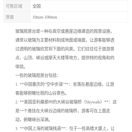
可售区域
全国
厚度
10mm-100mm
玻璃观景台是一种在高空或悬崖边缘建造的观景设施，
通常以玻璃为主要材料制成地面或墙面，让游客能够透
过透明的玻璃欣赏到下面的风景。它们往往位于旅游景
点、山顶、峡谷或摩天大楼等地方，提供特的视角和的
体验。
一些的玻璃观景台包括：
1. **中国重庆的“空中步道”**：坐落在悬崖边缘，让游
客能够俯瞰壮观的山谷景色。
2. **美国亚利桑那州的大峡谷玻璃桥（Skywalk）**：这
是一个悬挂在大峡谷边缘的玻璃桥，游客可在上面走
动，俯瞰峡谷深渊。
3. **中国上海的玻璃栈道**：位于一些高楼大厦上，让