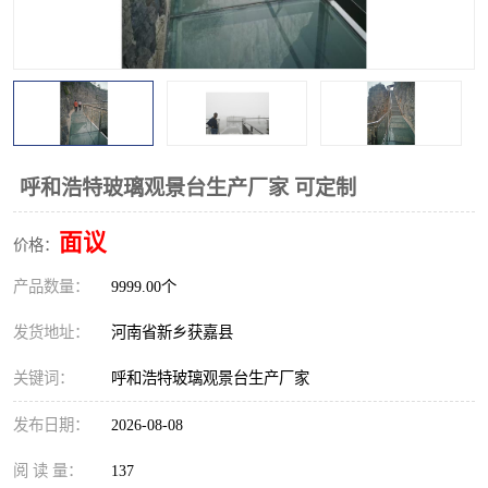
观景平台
网红桥
拓展器材
丛林穿越设备
音乐呐喊设备
栈道
玻璃栈道
呼和浩特玻璃观景台生产厂家 可定制
面议
价格：
产品数量：
9999.00个
发货地址：
河南省新乡获嘉县
关键词：
呼和浩特玻璃观景台生产厂家
发布日期：
2026-08-08
阅 读 量：
137