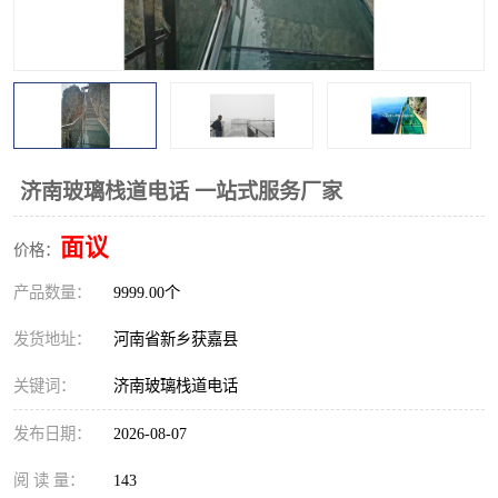
观景平台
网红桥
拓展器材
丛林穿越设备
音乐呐喊设备
栈道
玻璃栈道
济南玻璃栈道电话 一站式服务厂家
面议
价格：
产品数量：
9999.00个
发货地址：
河南省新乡获嘉县
关键词：
济南玻璃栈道电话
发布日期：
2026-08-07
阅 读 量：
143