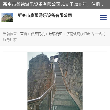
新乡市鑫豫游乐设备有限公司成立于2018年，注册地位于河南省。经营范围包括游乐设备、滑索、滑道、空中自行车、吊桥、拓展器材、攀岩器材、趣桥、悬崖秋千、网红桥、儿童乐园设备、水上乐园设备、丛林穿越设备、音乐呐喊设备、轨道滑车、栈道、玻璃滑道、观景平台、景观包装的设计、制造、销售、安装、维修，景区策划服务。
新乡市鑫豫游乐设备有限公司
当前位置：
首页
>
供应商机
>
玻璃栈道
> 济南玻璃栈道电话 一站式
服务厂家
游乐设备
滑索
悬崖秋千
儿童乐园设备
轨道滑车
水上乐园设备
吊桥
攀岩器材
滑道
空中自行车
趣桥
玻璃滑道