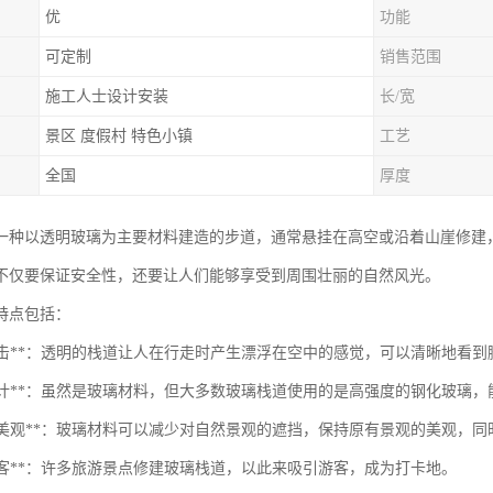
优
功能
可定制
销售范围
施工人士设计安装
长/宽
景区 度假村 特色小镇
工艺
全国
厚度
一种以透明玻璃为主要材料建造的步道，通常悬挂在高空或沿着山崖修建
不仅要保证安全性，还要让人们能够享受到周围壮丽的自然风光。
特点包括：
视觉冲击**：透明的栈道让人在行走时产生漂浮在空中的感觉，可以清晰地看
安全设计**：虽然是玻璃材料，但大多数玻璃栈道使用的是高强度的钢化玻
环保和美观**：玻璃材料可以减少对自然景观的遮挡，保持原有景观的美观，
引游客**：许多旅游景点修建玻璃栈道，以此来吸引游客，成为打卡地。