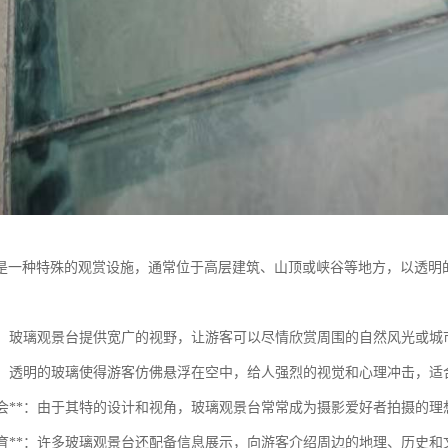
是一种特殊的观赏设施，通常位于高层建筑、山顶或峡谷等地方，以透明
观景**：玻璃观景台提供宽广的视野，让游客可以尽情欣赏周围的自然风光或城
体验**：透明的玻璃使得游客仿佛悬浮在空中，给人强烈的视觉和心理冲击，
摄影机会**：由于其特的设计和视角，玻璃观景台常常成为摄影爱好者拍摄的理
游览教育**：许多玻璃观景台还配备信息展示，向游客介绍周边的地理、历史