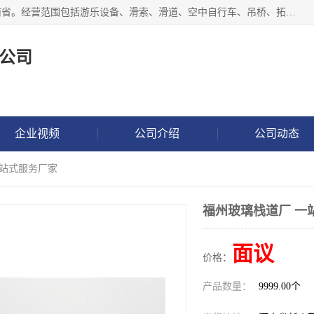
新乡市鑫豫游乐设备有限公司成立于2018年，注册地位于河南省。经营范围包括游乐设备、滑索、滑道、空中自行车、吊桥、拓展器材、攀岩器材、趣桥、悬崖秋千、网红桥、儿童乐园设备、水上乐园设备、丛林穿越设备、音乐呐喊设备、轨道滑车、栈道、玻璃滑道、观景平台、景观包装的设计、制造、销售、安装、维修，景区策划服务。
公司
企业视频
公司介绍
公司动态
一站式服务厂家
福州玻璃栈道厂 一
面议
价格：
产品数量：
9999.00个