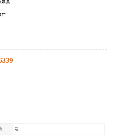
获嘉县
道厂
6339
发
是