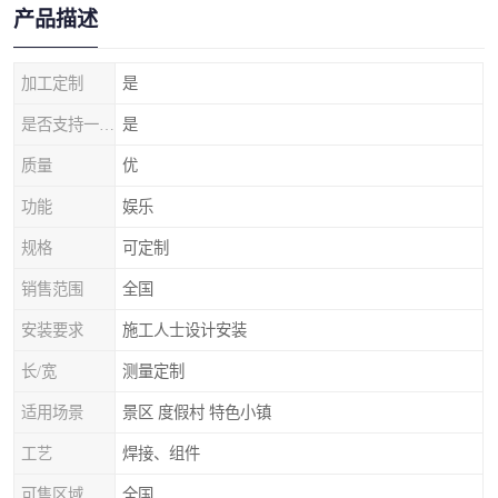
产品描述
加工定制
是
是否支持一件代发
是
质量
优
功能
娱乐
规格
可定制
销售范围
全国
安装要求
施工人士设计安装
长/宽
测量定制
适用场景
景区 度假村 特色小镇
工艺
焊接、组件
可售区域
全国