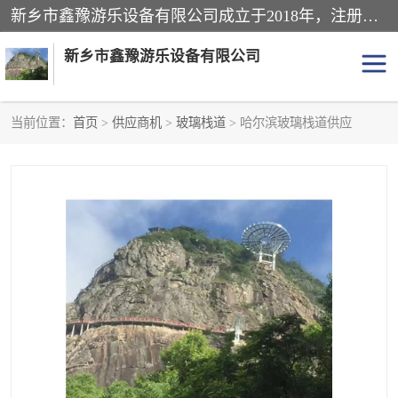
新乡市鑫豫游乐设备有限公司成立于2018年，注册地位于河南省。经营范围包括游乐设备、滑索、滑道、空中自行车、吊桥、拓展器材、攀岩器材、趣桥、悬崖秋千、网红桥、儿童乐园设备、水上乐园设备、丛林穿越设备、音乐呐喊设备、轨道滑车、栈道、玻璃滑道、观景平台、景观包装的设计、制造、销售、安装、维修，景区策划服务。
新乡市鑫豫游乐设备有限公司
当前位置：
首页
>
供应商机
>
玻璃栈道
> 哈尔滨玻璃栈道供应
游乐设备
滑索
悬崖秋千
儿童乐园设备
轨道滑车
水上乐园设备
吊桥
攀岩器材
滑道
空中自行车
趣桥
玻璃滑道