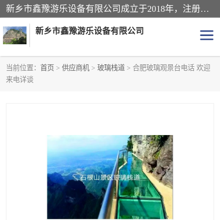
新乡市鑫豫游乐设备有限公司成立于2018年，注册地位于河南省。经营范围包括游乐设备、滑索、滑道、空中自行车、吊桥、拓展器材、攀岩器材、趣桥、悬崖秋千、网红桥、儿童乐园设备、水上乐园设备、丛林穿越设备、音乐呐喊设备、轨道滑车、栈道、玻璃滑道、观景平台、景观包装的设计、制造、销售、安装、维修，景区策划服务。
新乡市鑫豫游乐设备有限公司
当前位置：
首页
>
供应商机
>
玻璃栈道
> 合肥玻璃观景台电话 欢迎
来电详谈
游乐设备
滑索
悬崖秋千
儿童乐园设备
轨道滑车
水上乐园设备
吊桥
攀岩器材
滑道
空中自行车
趣桥
玻璃滑道