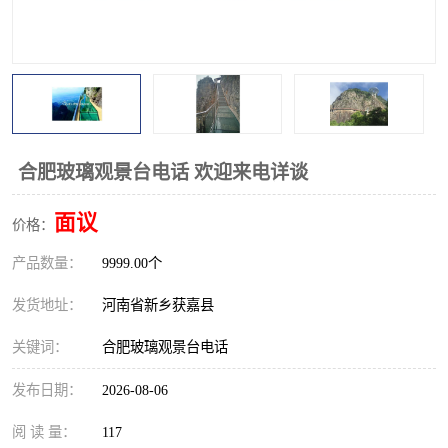
观景平台
网红桥
拓展器材
丛林穿越设备
音乐呐喊设备
栈道
玻璃栈道
合肥玻璃观景台电话 欢迎来电详谈
面议
价格：
产品数量：
9999.00个
发货地址：
河南省新乡获嘉县
关键词：
合肥玻璃观景台电话
发布日期：
2026-08-06
阅 读 量：
117