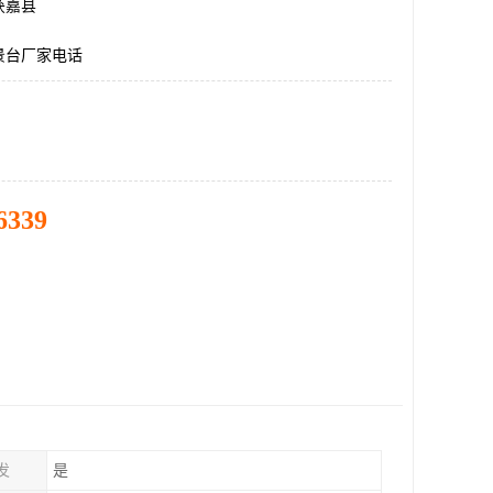
获嘉县
景台厂家电话
6339
发
是