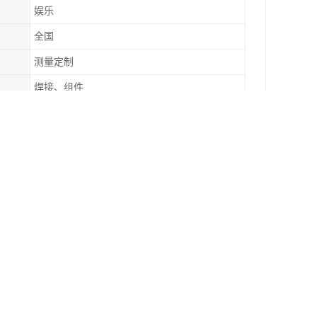
娱乐
全国
测量定制
焊接、组件
10mm-100mm
优美的地方。由于它们的透明特性，游客在行走时
许多玻璃栈道还会结合周围的自然景观，提供特的
符合安全标准并得到适当的维护。
要作用包括：
到令人惊叹的自然风光，增强旅游体验。