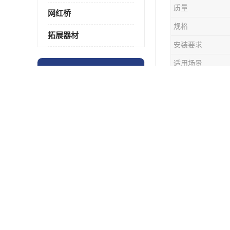
质量
网红桥
规格
拓展器材
安装要求
适用场景
最新供应商机
更多
可售区域
哈尔滨玻璃观景台 可定制
玻璃栈道是
贵阳玻璃栈道 一站式服务厂家
能够享受到
兰州玻璃观景台 鑫豫游乐设备
玻璃栈道不
长沙玻璃观景台 一站式服务厂家
摄影机会和
合肥玻璃栈道 欢迎来电详谈
不过，由于
玻璃栈道是
南昌玻璃观景台 型号规格可定制
1. **
昆明玻璃观景台 鑫豫游乐设备