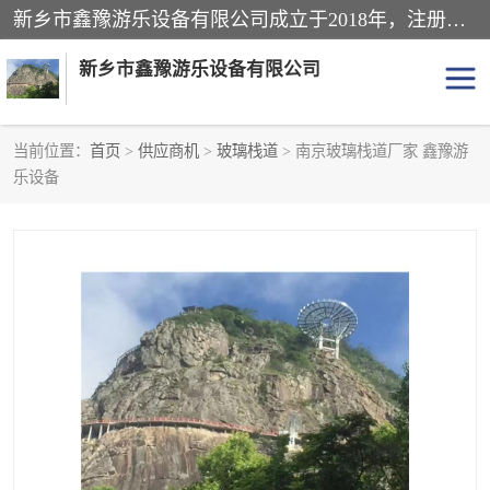
新乡市鑫豫游乐设备有限公司成立于2018年，注册地位于河南省。经营范围包括游乐设备、滑索、滑道、空中自行车、吊桥、拓展器材、攀岩器材、趣桥、悬崖秋千、网红桥、儿童乐园设备、水上乐园设备、丛林穿越设备、音乐呐喊设备、轨道滑车、栈道、玻璃滑道、观景平台、景观包装的设计、制造、销售、安装、维修，景区策划服务。
新乡市鑫豫游乐设备有限公司
当前位置：
首页
>
供应商机
>
玻璃栈道
> 南京玻璃栈道厂家 鑫豫游
乐设备
游乐设备
滑索
悬崖秋千
儿童乐园设备
轨道滑车
水上乐园设备
吊桥
攀岩器材
滑道
空中自行车
趣桥
玻璃滑道