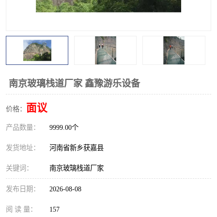
观景平台
网红桥
拓展器材
丛林穿越设备
音乐呐喊设备
栈道
玻璃栈道
南京玻璃栈道厂家 鑫豫游乐设备
面议
价格：
产品数量：
9999.00个
发货地址：
河南省新乡获嘉县
关键词：
南京玻璃栈道厂家
发布日期：
2026-08-08
阅 读 量：
157