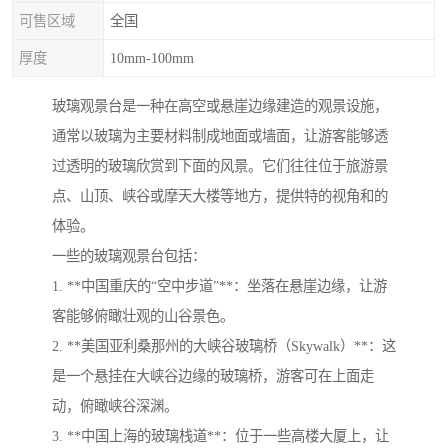
可售区域
全国
厚度
10mm-100mm
玻璃观景台是一种在高空或悬崖边缘建造的观景设施，
通常以玻璃为主要材料制成地面或墙面，让游客能够透
过透明的玻璃欣赏到下面的风景。它们往往位于旅游景
点、山顶、峡谷或摩天大楼等地方，提供特的视角和的
体验。
一些的玻璃观景台包括：
1. **中国重庆的“空中步道”**：坐落在悬崖边缘，让游
客能够俯瞰壮观的山谷景色。
2. **美国亚利桑那州的大峡谷玻璃桥（Skywalk）**：这
是一个悬挂在大峡谷边缘的玻璃桥，游客可在上面走
动，俯瞰峡谷深渊。
3. **中国上海的玻璃栈道**：位于一些高楼大厦上，让