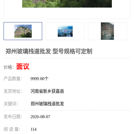
观景平台
网红桥
拓展器材
丛林穿越设备
音乐呐喊设备
栈道
玻璃栈道
郑州玻璃栈道批发 型号规格可定制
面议
价格：
产品数量：
9999.00个
发货地址：
河南省新乡获嘉县
关键词：
郑州玻璃栈道批发
发布日期：
2026-08-07
阅 读 量：
114