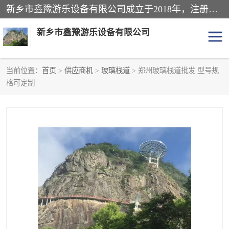
新乡市鑫豫游乐设备有限公司成立于2018年，注册地位于河南省。经营范围包括游乐设备、滑索、滑道、空中自行车、吊桥、拓展器材、攀岩器材、趣桥、悬崖秋千、网红桥、儿童乐园设备、水上乐园设备、丛林穿越设备、音乐呐喊设备、轨道滑车、栈道、玻璃滑道、观景平台、景观包装的设计、制造、销售、安装、维修，景区策划服务。
新乡市鑫豫游乐设备有限公司
当前位置：
首页
>
供应商机
>
玻璃栈道
> 郑州玻璃栈道批发 型号规
格可定制
游乐设备
滑索
悬崖秋千
儿童乐园设备
轨道滑车
水上乐园设备
吊桥
攀岩器材
滑道
空中自行车
趣桥
玻璃滑道