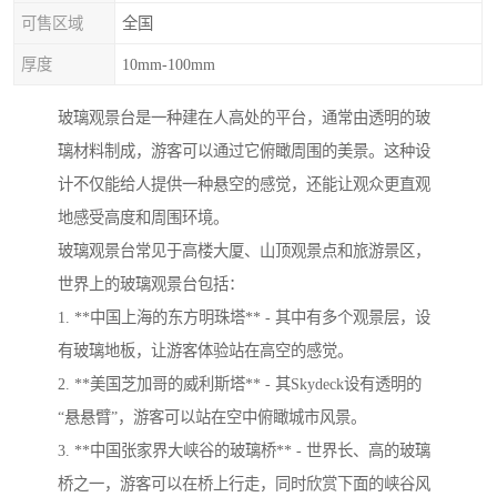
可售区域
全国
厚度
10mm-100mm
玻璃观景台是一种建在人高处的平台，通常由透明的玻
璃材料制成，游客可以通过它俯瞰周围的美景。这种设
计不仅能给人提供一种悬空的感觉，还能让观众更直观
地感受高度和周围环境。
玻璃观景台常见于高楼大厦、山顶观景点和旅游景区，
世界上的玻璃观景台包括：
1. **中国上海的东方明珠塔** - 其中有多个观景层，设
有玻璃地板，让游客体验站在高空的感觉。
2. **美国芝加哥的威利斯塔** - 其Skydeck设有透明的
“悬悬臂”，游客可以站在空中俯瞰城市风景。
3. **中国张家界大峡谷的玻璃桥** - 世界长、高的玻璃
桥之一，游客可以在桥上行走，同时欣赏下面的峡谷风