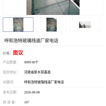
观景平台
网红桥
拓展器材
丛林穿越设备
音乐呐喊设备
栈道
玻璃栈道
呼和浩特玻璃栈道厂家电话
面议
价格：
产品数量：
9999.00个
发货地址：
河南省新乡获嘉县
关键词：
呼和浩特玻璃栈道厂家电话
发布日期：
2026-08-08
阅 读 量：
107