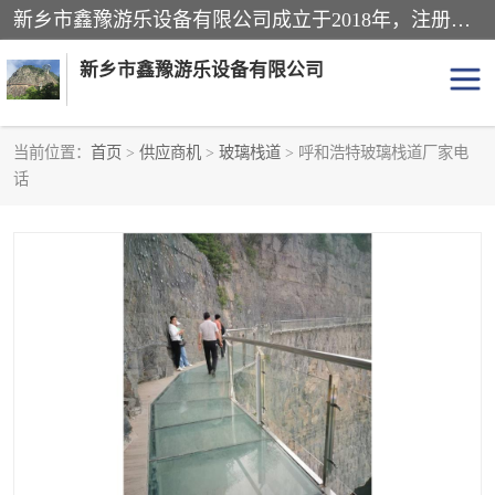
新乡市鑫豫游乐设备有限公司成立于2018年，注册地位于河南省。经营范围包括游乐设备、滑索、滑道、空中自行车、吊桥、拓展器材、攀岩器材、趣桥、悬崖秋千、网红桥、儿童乐园设备、水上乐园设备、丛林穿越设备、音乐呐喊设备、轨道滑车、栈道、玻璃滑道、观景平台、景观包装的设计、制造、销售、安装、维修，景区策划服务。
新乡市鑫豫游乐设备有限公司
当前位置：
首页
>
供应商机
>
玻璃栈道
> 呼和浩特玻璃栈道厂家电
话
游乐设备
滑索
悬崖秋千
儿童乐园设备
轨道滑车
水上乐园设备
吊桥
攀岩器材
滑道
空中自行车
趣桥
玻璃滑道