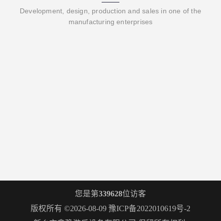
Development, design, production and sales in one of the
manufacturing enterprises
您是第
339628
位访客
版权所有 ©2026-08-09
豫ICP备2022010619号-2