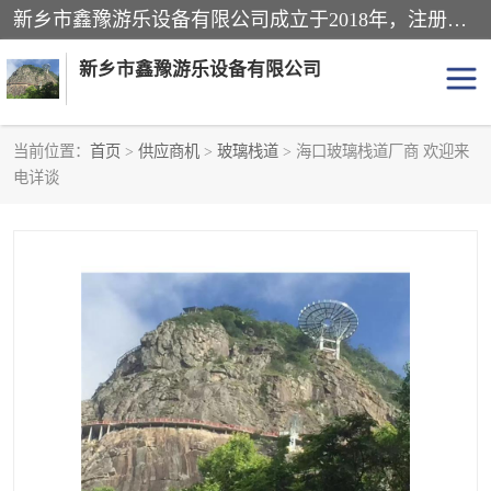
新乡市鑫豫游乐设备有限公司成立于2018年，注册地位于河南省。经营范围包括游乐设备、滑索、滑道、空中自行车、吊桥、拓展器材、攀岩器材、趣桥、悬崖秋千、网红桥、儿童乐园设备、水上乐园设备、丛林穿越设备、音乐呐喊设备、轨道滑车、栈道、玻璃滑道、观景平台、景观包装的设计、制造、销售、安装、维修，景区策划服务。
新乡市鑫豫游乐设备有限公司
当前位置：
首页
>
供应商机
>
玻璃栈道
> 海口玻璃栈道厂商 欢迎来
电详谈
游乐设备
滑索
悬崖秋千
儿童乐园设备
轨道滑车
水上乐园设备
吊桥
攀岩器材
滑道
空中自行车
趣桥
玻璃滑道