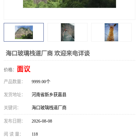
观景平台
网红桥
拓展器材
丛林穿越设备
音乐呐喊设备
栈道
玻璃栈道
海口玻璃栈道厂商 欢迎来电详谈
面议
价格：
产品数量：
9999.00个
发货地址：
河南省新乡获嘉县
关键词：
海口玻璃栈道厂商
发布日期：
2026-08-08
阅 读 量：
118