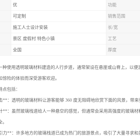
优
功能
可定制
销售范围
施工人士设计安装
长/宽
景区 度假村 特色小镇
工艺
全国
厚度
一种使用透明玻璃材料建造的人行步道，通常架设在悬崖或山脊上，以便
和惊险的体验而深受游客欢迎。
特点包括：
觉冲击**：透明的玻璃材料让游客能够 360 度无阻碍地欣赏下面的风景，
安全设计**：虽然玻璃栈道给人一种悬空的感觉，但通常会采用高强度的玻
全。
旅游吸引力**：许多地方的玻璃栈道已成为热门的旅游景点，吸引了大量寻求