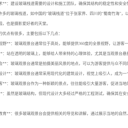
建设技术**：建设玻璃栈道需要的设计和施工团队，确保其结构的稳定性和安全
许多的玻璃栈道，如中国的“玻璃栈道”位于张家界、四川的“蜀南竹海”，
园，也是摄影爱好者的天堂。
的优点有很多，主要包括以下几点：
壮观的视野**：玻璃观景台通常位于高处，能够提供360度的全景视野，让游
的体验**：站在透明的玻璃上，能够给人带来特的心理体验，尤其是当观景台
摄影机会**：玻璃观景台通常是拍摄美丽风景的地点，可以为游客提供与众不
现代化设计**：玻璃观景台通常采用现代化的建筑设计，视觉上吸引人，成为
吸引游客**：玻璃观景台作为一种新颖的景点，往往能吸引大量游客，促进当
安全性**：虽然是玻璃结构，但现代设计大多经过严格的工程测试，确保其
学习与教育**：很多玻璃观景台会提供相关的导览和讲解，通过展示当地的