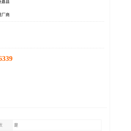
获嘉县
道厂商
6339
发
是