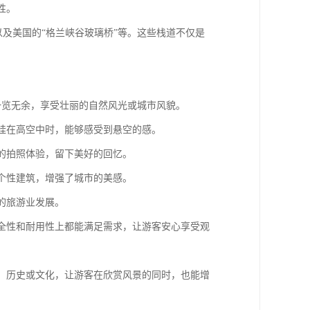
性。
以及美国的“格兰峡谷玻璃桥”等。这些栈道不仅是
客一览无余，享受壮丽的自然风光或城市风貌。
悬挂在高空中时，能够感受到悬空的感。
同的拍照体验，留下美好的回忆。
一个性建筑，增强了城市的美感。
地的旅游业发展。
在安全性和耐用性上都能满足需求，让游客安心享受观
自然、历史或文化，让游客在欣赏风景的同时，也能增