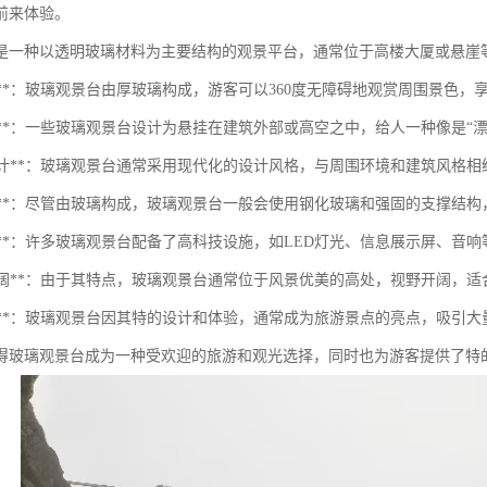
前来体验。
是一种以透明玻璃材料为主要结构的观景平台，通常位于高楼大厦或悬崖
明性**：玻璃观景台由厚玻璃构成，游客可以360度无障碍地观赏周围景色
悬空感**：一些玻璃观景台设计为悬挂在建筑外部或高空之中，给人一种像是
现代设计**：玻璃观景台通常采用现代化的设计风格，与周围环境和建筑风格
安全性**：尽管由玻璃构成，玻璃观景台一般会使用钢化玻璃和强固的支撑结
技术感**：许多玻璃观景台配备了高科技设施，如LED灯光、信息展示屏、音
视野开阔**：由于其特点，玻璃观景台通常位于风景优美的高处，视野开阔，
吸引力**：玻璃观景台因其特的设计和体验，通常成为旅游景点的亮点，吸引
得玻璃观景台成为一种受欢迎的旅游和观光选择，同时也为游客提供了特