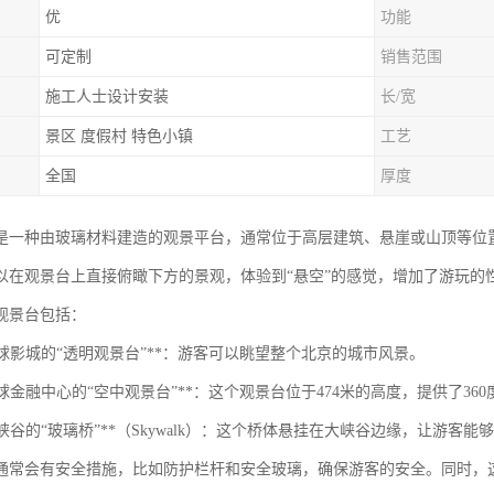
优
功能
可定制
销售范围
施工人士设计安装
长/宽
景区 度假村 特色小镇
工艺
全国
厚度
是一种由玻璃材料建造的观景平台，通常位于高层建筑、悬崖或山顶等位
以在观景台上直接俯瞰下方的景观，体验到“悬空”的感觉，增加了游玩的
观景台包括：
京环球影城的“透明观景台”**：游客可以眺望整个北京的城市风景。
海环球金融中心的“空中观景台”**：这个观景台位于474米的高度，提供了36
国大峡谷的“玻璃桥”**（Skywalk）：这个桥体悬挂在大峡谷边缘，让游
通常会有安全措施，比如防护栏杆和安全玻璃，确保游客的安全。同时，