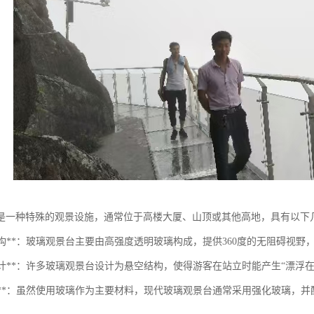
是一种特殊的观景设施，通常位于高楼大厦、山顶或其他高地，具有以下
透明结构**：玻璃观景台主要由高强度透明玻璃构成，提供360度的无阻碍视
悬空设计**：许多玻璃观景台设计为悬空结构，使得游客在站立时能产生“漂
安全性**：虽然使用玻璃作为主要材料，现代玻璃观景台通常采用强化玻璃