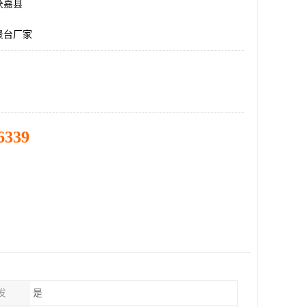
获嘉县
景台厂家
6339
发
是