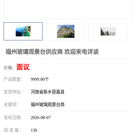
观景平台
网红桥
拓展器材
丛林穿越设备
音乐呐喊设备
栈道
玻璃栈道
福州玻璃观景台供应商 欢迎来电详谈
面议
价格：
产品数量：
9999.00个
发货地址：
河南省新乡获嘉县
关键词：
福州玻璃观景台商
发布日期：
2026-08-07
阅 读 量：
130