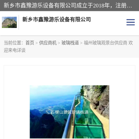
新乡市鑫豫游乐设备有限公司成立于2018年，注册地位于河南省。经营范围包括游乐设备、滑索、滑道、空中自行车、吊桥、拓展器材、攀岩器材、趣桥、悬崖秋千、网红桥、儿童乐园设备、水上乐园设备、丛林穿越设备、音乐呐喊设备、轨道滑车、栈道、玻璃滑道、观景平台、景观包装的设计、制造、销售、安装、维修，景区策划服务。
新乡市鑫豫游乐设备有限公司
当前位置：
首页
>
供应商机
>
玻璃栈道
> 福州玻璃观景台供应商 欢
迎来电详谈
游乐设备
滑索
悬崖秋千
儿童乐园设备
轨道滑车
水上乐园设备
吊桥
攀岩器材
滑道
空中自行车
趣桥
玻璃滑道