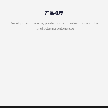
产品推荐
Development, design, production and sales in one of the
manufacturing enterprises