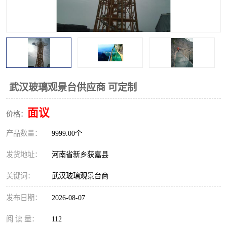
观景平台
网红桥
拓展器材
丛林穿越设备
音乐呐喊设备
栈道
玻璃栈道
武汉玻璃观景台供应商 可定制
面议
价格：
产品数量：
9999.00个
发货地址：
河南省新乡获嘉县
关键词：
武汉玻璃观景台商
发布日期：
2026-08-07
阅 读 量：
112