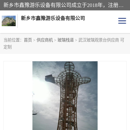
新乡市鑫豫游乐设备有限公司成立于2018年，注册地位于河南省。经营范围包括游乐设备、滑索、滑道、空中自行车、吊桥、拓展器材、攀岩器材、趣桥、悬崖秋千、网红桥、儿童乐园设备、水上乐园设备、丛林穿越设备、音乐呐喊设备、轨道滑车、栈道、玻璃滑道、观景平台、景观包装的设计、制造、销售、安装、维修，景区策划服务。
新乡市鑫豫游乐设备有限公司
当前位置：
首页
>
供应商机
>
玻璃栈道
> 武汉玻璃观景台供应商 可
定制
游乐设备
滑索
悬崖秋千
儿童乐园设备
轨道滑车
水上乐园设备
吊桥
攀岩器材
滑道
空中自行车
趣桥
玻璃滑道