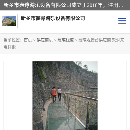
新乡市鑫豫游乐设备有限公司成立于2018年，注册地位于河南省。经营范围包括游乐设备、滑索、滑道、空中自行车、吊桥、拓展器材、攀岩器材、趣桥、悬崖秋千、网红桥、儿童乐园设备、水上乐园设备、丛林穿越设备、音乐呐喊设备、轨道滑车、栈道、玻璃滑道、观景平台、景观包装的设计、制造、销售、安装、维修，景区策划服务。
新乡市鑫豫游乐设备有限公司
当前位置：
首页
>
供应商机
>
玻璃栈道
> 玻璃观景台供应商 欢迎来
电详谈
游乐设备
滑索
悬崖秋千
儿童乐园设备
轨道滑车
水上乐园设备
吊桥
攀岩器材
滑道
空中自行车
趣桥
玻璃滑道