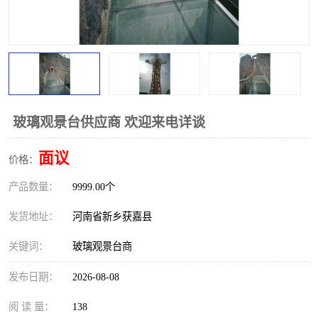
观景平台
网红桥
拓展器材
丛林穿越设备
音乐呐喊设备
栈道
玻璃栈道
玻璃观景台供应商 欢迎来电详谈
面议
价格：
产品数量：
9999.00个
发货地址：
河南省新乡获嘉县
关键词：
玻璃观景台商
发布日期：
2026-08-08
阅 读 量：
138