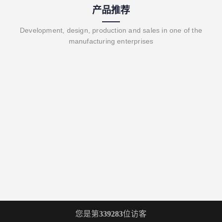
产品推荐
Development, design, production and sales in one of the
manufacturing enterprises
您是第
339283
位访客