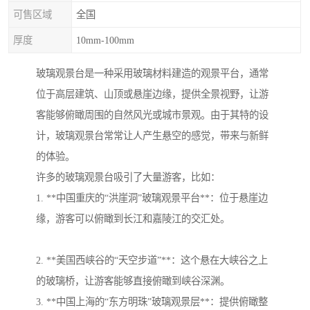
可售区域
全国
厚度
10mm-100mm
玻璃观景台是一种采用玻璃材料建造的观景平台，通常
位于高层建筑、山顶或悬崖边缘，提供全景视野，让游
客能够俯瞰周围的自然风光或城市景观。由于其特的设
计，玻璃观景台常常让人产生悬空的感觉，带来与新鲜
的体验。
许多的玻璃观景台吸引了大量游客，比如：
1. **中国重庆的“洪崖洞”玻璃观景平台**：位于悬崖边
缘，游客可以俯瞰到长江和嘉陵江的交汇处。
2. **美国西峡谷的“天空步道”**：这个悬在大峡谷之上
的玻璃桥，让游客能够直接俯瞰到峡谷深渊。
3. **中国上海的“东方明珠”玻璃观景层**：提供俯瞰整