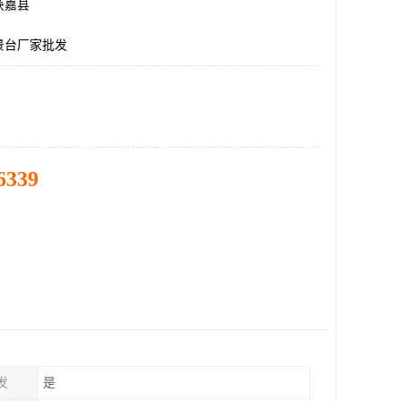
获嘉县
景台厂家批发
6339
发
是