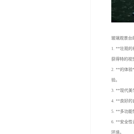
玻璃观景台
1. **
获得特的视
2. **
验。
3. **
4. **
5. **
6. **
环境。