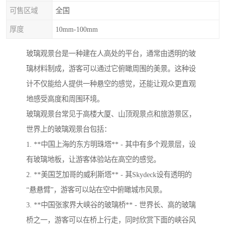
可售区域
全国
厚度
10mm-100mm
玻璃观景台是一种建在人高处的平台，通常由透明的玻
璃材料制成，游客可以通过它俯瞰周围的美景。这种设
计不仅能给人提供一种悬空的感觉，还能让观众更直观
地感受高度和周围环境。
玻璃观景台常见于高楼大厦、山顶观景点和旅游景区，
世界上的玻璃观景台包括：
1. **中国上海的东方明珠塔** - 其中有多个观景层，设
有玻璃地板，让游客体验站在高空的感觉。
2. **美国芝加哥的威利斯塔** - 其Skydeck设有透明的
“悬悬臂”，游客可以站在空中俯瞰城市风景。
3. **中国张家界大峡谷的玻璃桥** - 世界长、高的玻璃
桥之一，游客可以在桥上行走，同时欣赏下面的峡谷风