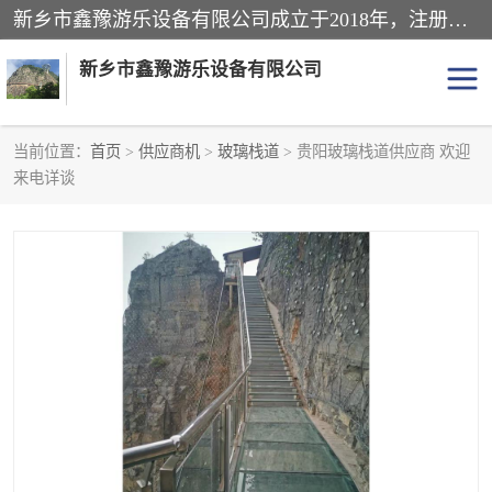
新乡市鑫豫游乐设备有限公司成立于2018年，注册地位于河南省。经营范围包括游乐设备、滑索、滑道、空中自行车、吊桥、拓展器材、攀岩器材、趣桥、悬崖秋千、网红桥、儿童乐园设备、水上乐园设备、丛林穿越设备、音乐呐喊设备、轨道滑车、栈道、玻璃滑道、观景平台、景观包装的设计、制造、销售、安装、维修，景区策划服务。
新乡市鑫豫游乐设备有限公司
当前位置：
首页
>
供应商机
>
玻璃栈道
> 贵阳玻璃栈道供应商 欢迎
来电详谈
游乐设备
滑索
悬崖秋千
儿童乐园设备
轨道滑车
水上乐园设备
吊桥
攀岩器材
滑道
空中自行车
趣桥
玻璃滑道