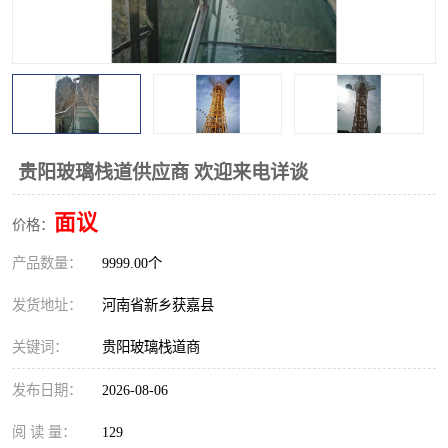
观景平台
网红桥
拓展器材
丛林穿越设备
音乐呐喊设备
栈道
玻璃栈道
贵阳玻璃栈道供应商 欢迎来电详谈
面议
价格：
产品数量：
9999.00个
发货地址：
河南省新乡获嘉县
关键词：
贵阳玻璃栈道商
发布日期：
2026-08-06
阅 读 量：
129