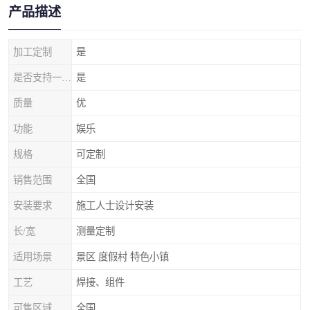
产品描述
加工定制
是
是否支持一件代发
是
质量
优
功能
娱乐
规格
可定制
销售范围
全国
安装要求
施工人士设计安装
长/宽
测量定制
适用场景
景区 度假村 特色小镇
工艺
焊接、组件
可售区域
全国