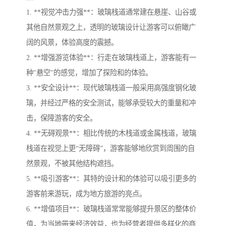
1. **视觉冲击力强**：玻璃栈道通常建在悬崖、山谷或
其他自然景观之上，透明的玻璃设计让游客可以俯瞰广
阔的风景，体验高度的震撼。
2. **增强游览体验**：行走在玻璃栈道上，游客能有一
种"悬空"的感觉，增加了探险和的体验。
3. **安全设计**：现代玻璃栈道一般采用高强度钢化玻
璃，并经过严格的安全测试，能够承受较大的重量和冲
击，保障游客的安全。
4. **无碍观景**：相比传统的木栈道或金属栈道，玻璃
栈道在视觉上更“无障碍”，游客能够地欣赏到周围的自
然景观，不被其他结构遮挡。
5. **吸引游客**：其特的设计和的体验可以吸引更多的
游客前来游玩，成为地方旅游的亮点。
6. **增值项目**：玻璃栈道常常能够提升景区的整体价
值，为当地带来经济效益，也为经营者提供多样化的商