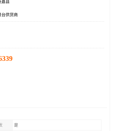
获嘉县
景台供货商
6339
发
是