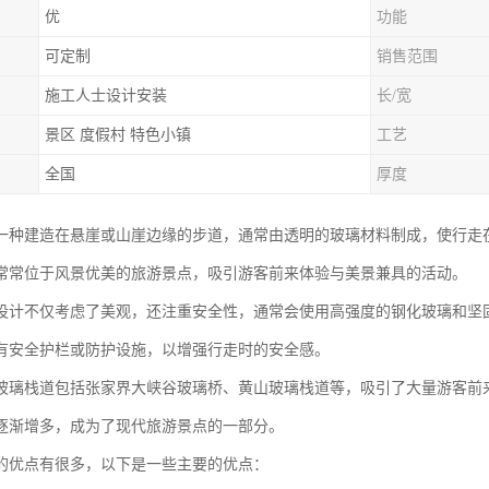
优
功能
可定制
销售范围
施工人士设计安装
长/宽
景区 度假村 特色小镇
工艺
全国
厚度
一种建造在悬崖或山崖边缘的步道，通常由透明的玻璃材料制成，使行走
常常位于风景优美的旅游景点，吸引游客前来体验与美景兼具的活动。
设计不仅考虑了美观，还注重安全性，通常会使用高强度的钢化玻璃和坚
有安全护栏或防护设施，以增强行走时的安全感。
玻璃栈道包括张家界大峡谷玻璃桥、黄山玻璃栈道等，吸引了大量游客前
逐渐增多，成为了现代旅游景点的一部分。
的优点有很多，以下是一些主要的优点：