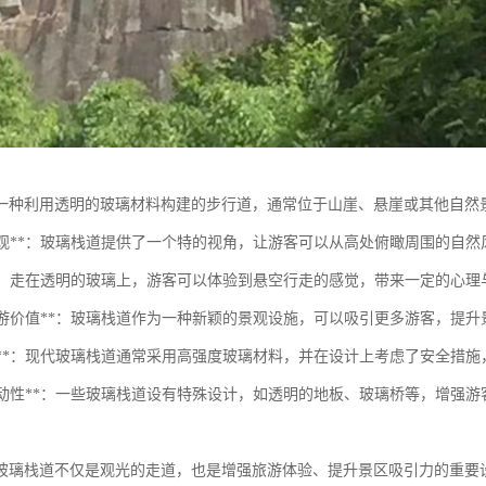
一种利用透明的玻璃材料构建的步行道，通常位于山崖、悬崖或其他自然
观赏景观**：玻璃栈道提供了一个特的视角，让游客可以从高处俯瞰周围的自
体验**：走在透明的玻璃上，游客可以体验到悬空行走的感觉，带来一定的心
提升旅游价值**：玻璃栈道作为一种新颖的景观设施，可以吸引更多游客，提
安全性**：现代玻璃栈道通常采用高强度玻璃材料，并在设计上考虑了安全措
增加互动性**：一些玻璃栈道设有特殊设计，如透明的地板、玻璃桥等，增
玻璃栈道不仅是观光的走道，也是增强旅游体验、提升景区吸引力的重要