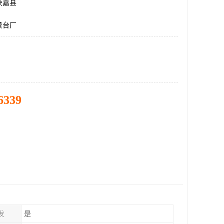
获嘉县
景台厂
6339
发
是