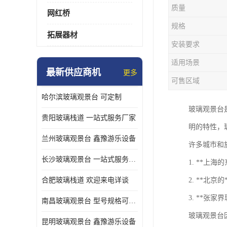
质量
网红桥
规格
拓展器材
安装要求
适用场景
最新供应商机
更多
可售区域
哈尔滨玻璃观景台 可定制
玻璃观景台
贵阳玻璃栈道 一站式服务厂家
明的特性，
兰州玻璃观景台 鑫豫游乐设备
许多城市和
长沙玻璃观景台 一站式服务厂家
1. **
合肥玻璃栈道 欢迎来电详谈
2. **北
3. **
南昌玻璃观景台 型号规格可定制
玻璃观景台
昆明玻璃观景台 鑫豫游乐设备