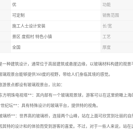
优
功能
可定制
销售范围
施工人士设计安装
长/宽
景区 度假村 特色小镇
工艺
全国
厚度
是一种建筑设计，通常位于高层建筑或悬崖边缘，以玻璃材料构建的观景
玻璃观景台能够提供360度的视野，带给人们身临其境的感觉。
旅游景点都设有玻璃观景台，比如：
上海的东方明珠电视塔**：其内部有一个玻璃观景球，游客可以在这里俯瞰上
京的*世纪坛**：具有特殊设计的玻璃平台，提供特的视角。
张家界玻璃桥**：世界高的玻璃桥，连接两个山峰，站在上面可欣赏到壮丽的自
因其特的设计和的体验而受到游客的喜爱。不过，对于一些人来说，站在