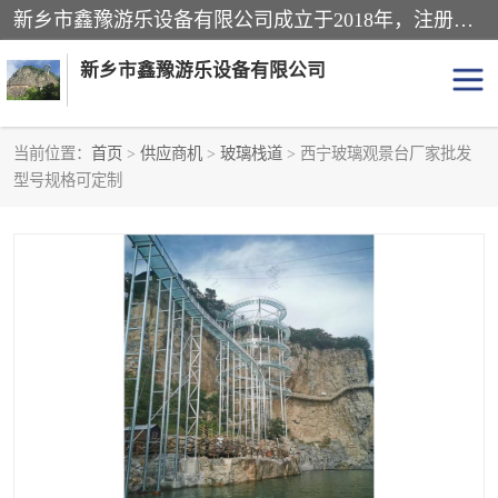
新乡市鑫豫游乐设备有限公司成立于2018年，注册地位于河南省。经营范围包括游乐设备、滑索、滑道、空中自行车、吊桥、拓展器材、攀岩器材、趣桥、悬崖秋千、网红桥、儿童乐园设备、水上乐园设备、丛林穿越设备、音乐呐喊设备、轨道滑车、栈道、玻璃滑道、观景平台、景观包装的设计、制造、销售、安装、维修，景区策划服务。
新乡市鑫豫游乐设备有限公司
当前位置：
首页
>
供应商机
>
玻璃栈道
> 西宁玻璃观景台厂家批发
型号规格可定制
游乐设备
滑索
悬崖秋千
儿童乐园设备
轨道滑车
水上乐园设备
吊桥
攀岩器材
滑道
空中自行车
趣桥
玻璃滑道