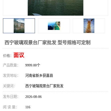
观景平台
网红桥
拓展器材
丛林穿越设备
音乐呐喊设备
栈道
玻璃栈道
西宁玻璃观景台厂家批发 型号规格可定制
面议
价格：
产品数量：
9999.00个
发货地址：
河南省新乡获嘉县
关键词：
西宁玻璃观景台厂家批发
发布日期：
2026-08-06
阅 读 量：
116