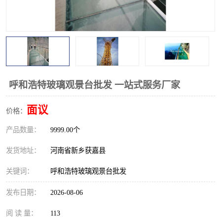
观景平台
网红桥
拓展器材
丛林穿越设备
音乐呐喊设备
栈道
玻璃栈道
呼和浩特玻璃观景台批发 一站式服务厂家
面议
价格：
产品数量：
9999.00个
发货地址：
河南省新乡获嘉县
关键词：
呼和浩特玻璃观景台批发
发布日期：
2026-08-06
阅 读 量：
113