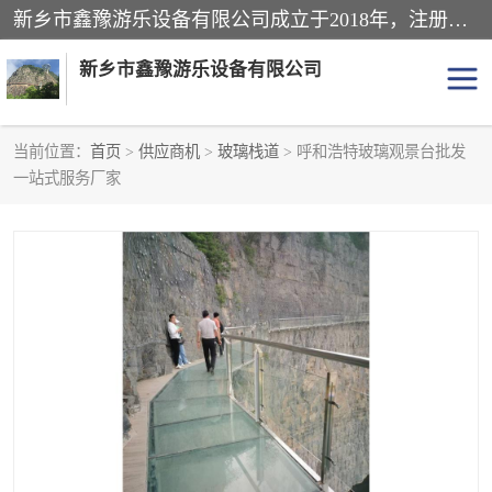
新乡市鑫豫游乐设备有限公司成立于2018年，注册地位于河南省。经营范围包括游乐设备、滑索、滑道、空中自行车、吊桥、拓展器材、攀岩器材、趣桥、悬崖秋千、网红桥、儿童乐园设备、水上乐园设备、丛林穿越设备、音乐呐喊设备、轨道滑车、栈道、玻璃滑道、观景平台、景观包装的设计、制造、销售、安装、维修，景区策划服务。
新乡市鑫豫游乐设备有限公司
当前位置：
首页
>
供应商机
>
玻璃栈道
> 呼和浩特玻璃观景台批发
一站式服务厂家
游乐设备
滑索
悬崖秋千
儿童乐园设备
轨道滑车
水上乐园设备
吊桥
攀岩器材
滑道
空中自行车
趣桥
玻璃滑道