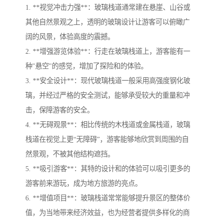
1. **视觉冲击力强**：玻璃栈道通常建在悬崖、山谷或
其他自然景观之上，透明的玻璃设计让游客可以俯瞰广
阔的风景，体验高度的震撼。
2. **增强游览体验**：行走在玻璃栈道上，游客能有一
种"悬空"的感觉，增加了探险和的体验。
3. **安全设计**：现代玻璃栈道一般采用高强度钢化玻
璃，并经过严格的安全测试，能够承受较大的重量和冲
击，保障游客的安全。
4. **无碍观景**：相比传统的木栈道或金属栈道，玻璃
栈道在视觉上更“无障碍”，游客能够地欣赏到周围的自
然景观，不被其他结构遮挡。
5. **吸引游客**：其特的设计和的体验可以吸引更多的
游客前来游玩，成为地方旅游的亮点。
6. **增值项目**：玻璃栈道常常能够提升景区的整体价
值，为当地带来经济效益，也为经营者提供多样化的商