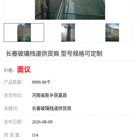
观景平台
网红桥
拓展器材
丛林穿越设备
音乐呐喊设备
栈道
玻璃栈道
长春玻璃栈道供货商 型号规格可定制
面议
价格：
产品数量：
9999.00个
发货地址：
河南省新乡获嘉县
关键词：
长春玻璃栈道供货商
发布日期：
2026-08-09
阅 读 量：
114