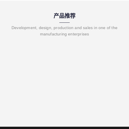
产品推荐
Development, design, production and sales in one of the
manufacturing enterprises