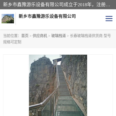
新乡市鑫豫游乐设备有限公司成立于2018年，注册地位于河南省。经营范围包括游乐设备、滑索、滑道、空中自行车、吊桥、拓展器材、攀岩器材、趣桥、悬崖秋千、网红桥、儿童乐园设备、水上乐园设备、丛林穿越设备、音乐呐喊设备、轨道滑车、栈道、玻璃滑道、观景平台、景观包装的设计、制造、销售、安装、维修，景区策划服务。
新乡市鑫豫游乐设备有限公司
当前位置：
首页
>
供应商机
>
玻璃栈道
> 长春玻璃栈道供货商 型号
规格可定制
游乐设备
滑索
悬崖秋千
儿童乐园设备
轨道滑车
水上乐园设备
吊桥
攀岩器材
滑道
空中自行车
趣桥
玻璃滑道