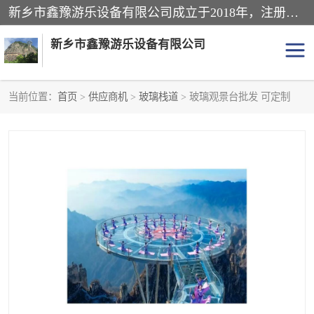
新乡市鑫豫游乐设备有限公司成立于2018年，注册地位于河南省。经营范围包括游乐设备、滑索、滑道、空中自行车、吊桥、拓展器材、攀岩器材、趣桥、悬崖秋千、网红桥、儿童乐园设备、水上乐园设备、丛林穿越设备、音乐呐喊设备、轨道滑车、栈道、玻璃滑道、观景平台、景观包装的设计、制造、销售、安装、维修，景区策划服务。
新乡市鑫豫游乐设备有限公司
当前位置：
首页
>
供应商机
>
玻璃栈道
> 玻璃观景台批发 可定制
游乐设备
滑索
悬崖秋千
儿童乐园设备
轨道滑车
水上乐园设备
吊桥
攀岩器材
滑道
空中自行车
趣桥
玻璃滑道