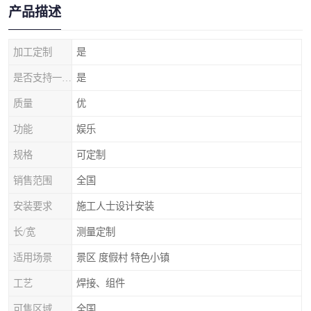
产品描述
加工定制
是
是否支持一件代发
是
质量
优
功能
娱乐
规格
可定制
销售范围
全国
安装要求
施工人士设计安装
长/宽
测量定制
适用场景
景区 度假村 特色小镇
工艺
焊接、组件
可售区域
全国