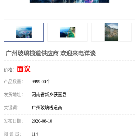
观景平台
网红桥
拓展器材
丛林穿越设备
音乐呐喊设备
栈道
玻璃栈道
广州玻璃栈道供应商 欢迎来电详谈
面议
价格：
产品数量：
9999.00个
发货地址：
河南省新乡获嘉县
关键词：
广州玻璃栈道商
发布日期：
2026-08-10
阅 读 量：
114