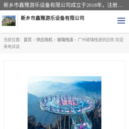
新乡市鑫豫游乐设备有限公司成立于2018年，注册地位于河南省。经营范围包括游乐设备、滑索、滑道、空中自行车、吊桥、拓展器材、攀岩器材、趣桥、悬崖秋千、网红桥、儿童乐园设备、水上乐园设备、丛林穿越设备、音乐呐喊设备、轨道滑车、栈道、玻璃滑道、观景平台、景观包装的设计、制造、销售、安装、维修，景区策划服务。
新乡市鑫豫游乐设备有限公司
当前位置：
首页
>
供应商机
>
玻璃栈道
> 广州玻璃栈道供应商 欢迎
来电详谈
游乐设备
滑索
悬崖秋千
儿童乐园设备
轨道滑车
水上乐园设备
吊桥
攀岩器材
滑道
空中自行车
趣桥
玻璃滑道