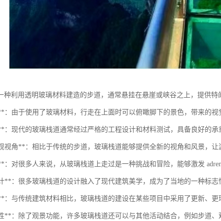
一种利用透明玻璃材料建造的步道，通常悬挂在悬崖或峡谷之上，提供特
透明性**：由于使用了玻璃材料，行走在上面时可以俯瞰脚下的景色，带来的视
安全性**：现代的玻璃栈道通常经过严格的工程设计和材料测试，具备良好的
特的景观视角**：相比于传统的步道，玻璃栈道能够提供全新的视角和风景，
体验**：对很多人来说，从玻璃栈道上走过是一种挑战和冒险，能够激发 adren
美学设计**：很多玻璃栈道的设计融入了现代建筑美学，成为了当地的一种标
环保性**：与传统建筑材料相比，玻璃栈道的建设在某些项目中采用了更新、
多功能性**：除了观景功能，许多玻璃栈道还可以与其他活动结合，例如步道