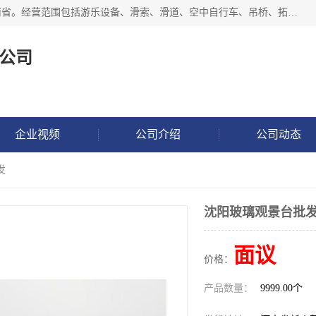
新乡市鑫豫游乐设备有限公司成立于2018年，注册地位于河南省。经营范围包括游乐设备、滑索、滑道、空中自行车、吊桥、拓展器材、攀岩器材、趣桥、悬崖秋千、网红桥、儿童乐园设备、水上乐园设备、丛林穿越设备、音乐呐喊设备、轨道滑车、栈道、玻璃滑道、观景平台、景观包装的设计、制造、销售、安装、维修，景区策划服务。
公司
企业视频
公司介绍
公司动态
发
沈阳玻璃观景台批
面议
价格：
产品数量：
9999.00个