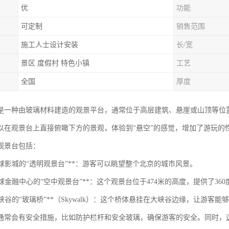
优
功能
可定制
销售范围
施工人士设计安装
长/宽
景区 度假村 特色小镇
工艺
全国
厚度
是一种由玻璃材料建造的观景平台，通常位于高层建筑、悬崖或山顶等位
以在观景台上直接俯瞰下方的景观，体验到“悬空”的感觉，增加了游玩的
观景台包括：
京环球影城的“透明观景台”**：游客可以眺望整个北京的城市风景。
海环球金融中心的“空中观景台”**：这个观景台位于474米的高度，提供了36
国大峡谷的“玻璃桥”**（Skywalk）：这个桥体悬挂在大峡谷边缘，让游
通常会有安全措施，比如防护栏杆和安全玻璃，确保游客的安全。同时，