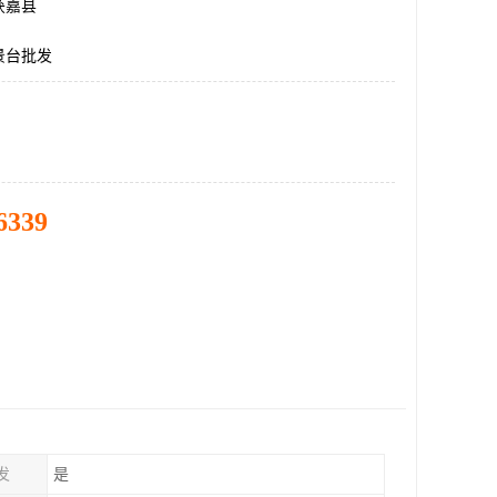
获嘉县
景台批发
6339
发
是