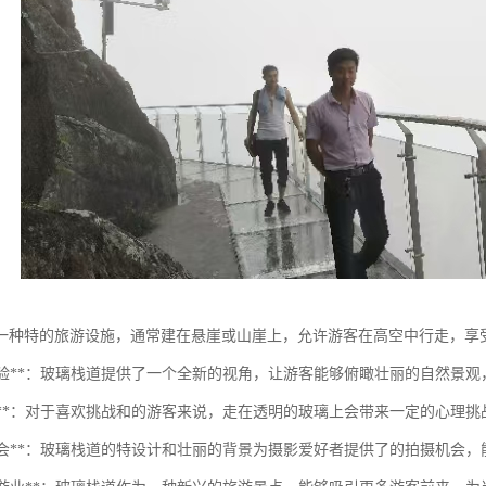
一种特的旅游设施，通常建在悬崖或山崖上，允许游客在高空中行走，享
观光体验**：玻璃栈道提供了一个全新的视角，让游客能够俯瞰壮丽的自然
与冒险**：对于喜欢挑战和的游客来说，走在透明的玻璃上会带来一定的心理
摄影机会**：玻璃栈道的特设计和壮丽的背景为摄影爱好者提供了的拍摄机会