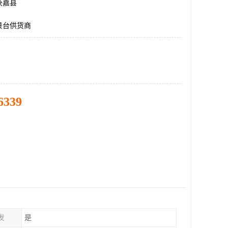
获嘉县
景台供货商
6339
发
是