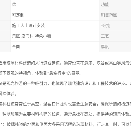
优
功能
可定制
销售范围
施工人士设计安装
长/宽
景区 度假村 特色小镇
工艺
全国
厚度
指用玻璃材料建造的人行道或步道，通常设置在悬崖、峡谷或高山等风景
脚下景观的特视角，体验到“悬空行走”的感觉。
仅是观光旅游的一种吸引力，也体现了现代建筑设计和工程技术的进步。
冒险体验。
这种栈道常常位于高空，游客在体验时也需要注意安全，确保所选的栈道
一种以玻璃为主要材料构建的栈道，通常悬挂在高处，提供特的观景体验
透明性**：玻璃栈道的地面和侧面大多采用透明的玻璃材料，行走其上时，可