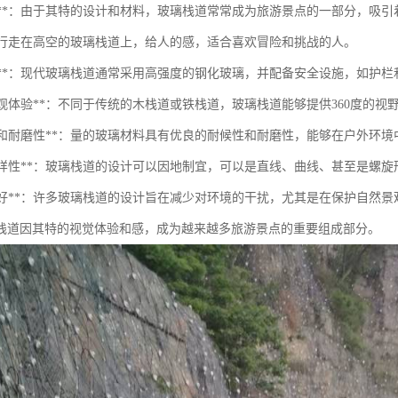
美观性**：由于其特的设计和材料，玻璃栈道常常成为旅游景点的一部分，吸
**：行走在高空的玻璃栈道上，给人的感，适合喜欢冒险和挑战的人。
安全性**：现代玻璃栈道通常采用高强度的钢化玻璃，并配备安全设施，如护
的景观体验**：不同于传统的木栈道或铁栈道，玻璃栈道能够提供360度的
耐候性和耐磨性**：量的玻璃材料具有优良的耐候性和耐磨性，能够在户外环
设计多样性**：玻璃栈道的设计可以因地制宜，可以是直线、曲线、甚至是螺
生态友好**：许多玻璃栈道的设计旨在减少对环境的干扰，尤其是在保护自然
栈道因其特的视觉体验和感，成为越来越多旅游景点的重要组成部分。