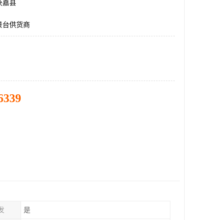
获嘉县
景台供货商
6339
发
是