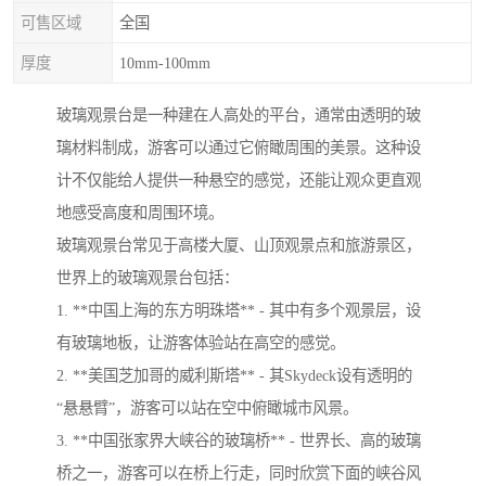
可售区域
全国
厚度
10mm-100mm
玻璃观景台是一种建在人高处的平台，通常由透明的玻
璃材料制成，游客可以通过它俯瞰周围的美景。这种设
计不仅能给人提供一种悬空的感觉，还能让观众更直观
地感受高度和周围环境。
玻璃观景台常见于高楼大厦、山顶观景点和旅游景区，
世界上的玻璃观景台包括：
1. **中国上海的东方明珠塔** - 其中有多个观景层，设
有玻璃地板，让游客体验站在高空的感觉。
2. **美国芝加哥的威利斯塔** - 其Skydeck设有透明的
“悬悬臂”，游客可以站在空中俯瞰城市风景。
3. **中国张家界大峡谷的玻璃桥** - 世界长、高的玻璃
桥之一，游客可以在桥上行走，同时欣赏下面的峡谷风