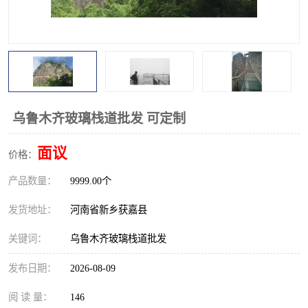
观景平台
网红桥
拓展器材
丛林穿越设备
音乐呐喊设备
栈道
玻璃栈道
乌鲁木齐玻璃栈道批发 可定制
面议
价格：
产品数量：
9999.00个
发货地址：
河南省新乡获嘉县
关键词：
乌鲁木齐玻璃栈道批发
发布日期：
2026-08-09
阅 读 量：
146