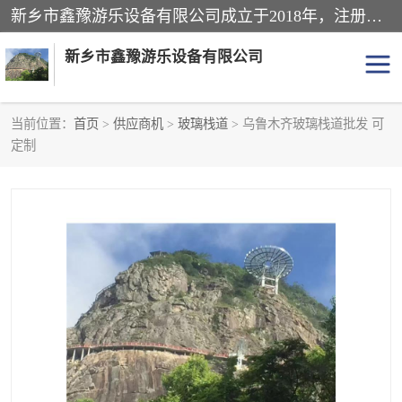
新乡市鑫豫游乐设备有限公司成立于2018年，注册地位于河南省。经营范围包括游乐设备、滑索、滑道、空中自行车、吊桥、拓展器材、攀岩器材、趣桥、悬崖秋千、网红桥、儿童乐园设备、水上乐园设备、丛林穿越设备、音乐呐喊设备、轨道滑车、栈道、玻璃滑道、观景平台、景观包装的设计、制造、销售、安装、维修，景区策划服务。
新乡市鑫豫游乐设备有限公司
当前位置：
首页
>
供应商机
>
玻璃栈道
> 乌鲁木齐玻璃栈道批发 可
定制
游乐设备
滑索
悬崖秋千
儿童乐园设备
轨道滑车
水上乐园设备
吊桥
攀岩器材
滑道
空中自行车
趣桥
玻璃滑道