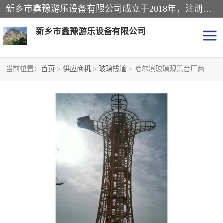
新乡市鑫豫游乐设备有限公司成立于2018年，注册地位于河南省。经营范围包括游乐设备、滑索、滑道、空中自行车、吊桥、拓展器材、攀岩器材、趣桥、悬崖秋千、网红桥、儿童乐园设备、水上乐园设备、丛林穿越设备、音乐呐喊设备、轨道滑车、栈道、玻璃滑道、观景平台、景观包装的设计、制造、销售、安装、维修，景区策划服务。
新乡市鑫豫游乐设备有限公司
当前位置：
首页
>
供应商机
>
玻璃栈道
> 哈尔滨玻璃观景台厂商
游乐设备
滑索
悬崖秋千
儿童乐园设备
轨道滑车
水上乐园设备
吊桥
攀岩器材
滑道
空中自行车
趣桥
玻璃滑道