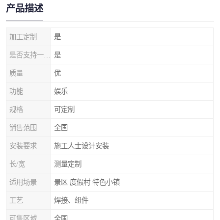
产品描述
加工定制
是
是否支持一件代发
是
质量
优
功能
娱乐
规格
可定制
销售范围
全国
安装要求
施工人士设计安装
长/宽
测量定制
适用场景
景区 度假村 特色小镇
工艺
焊接、组件
可售区域
全国