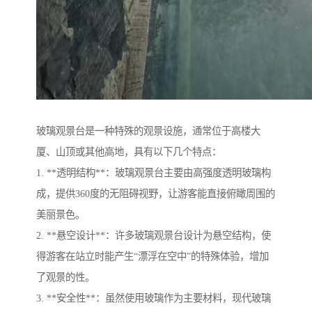
玻璃观景台是一种特殊的观景设施，通常位于高楼大
厦、山顶或其他高地，具有以下几个特点：
1. **透明结构**：玻璃观景台主要由高强度透明玻璃构
成，提供360度的无阻碍视野，让游客能直接俯瞰周围的
美丽景色。
2. **悬空设计**：许多玻璃观景台设计为悬空结构，使
得游客在站立时能产生“漂浮在空中”的特殊体验，增加
了观景的性。
3. **安全性**：虽然使用玻璃作为主要材料，现代玻璃