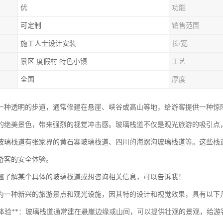
优
功能
可定制
销售范围
施工人士设计安装
长/宽
景区 度假村 特色小镇
工艺
全国
厚度
一种透明的步道，通常修建在悬崖、峡谷或高山等地，给游客提供一种惊
的绝美景色，带来强烈的视觉冲击感。玻璃栈道不仅是观光旅游的吸引点
玻璃栈道有张家界的黄石寨玻璃栈道、四川的海螺沟玻璃栈道等。这些栈
游客的安全体验。
趣了解某个具体的玻璃栈道或想咨询相关信息，可以告诉我！
为一种新兴的旅游景点和观光设施，因其特的设计和视觉效果，具有以下
特视觉体验**：玻璃栈道通常建在悬崖边缘或山间，可以提供壮观的景观，给