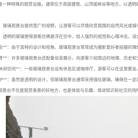
是一种特殊的观赏设施，通常位于高层建筑、山顶或峡谷等地方，以透明
观景**：玻璃观景台提供宽广的视野，让游客可以尽情欣赏周围的自然风光或城
体验**：透明的玻璃使得游客仿佛悬浮在空中，给人强烈的视觉和心理冲击，
摄影机会**：由于其特的设计和视角，玻璃观景台常常成为摄影爱好者拍摄的理
游览教育**：许多玻璃观景台还配备信息展示，向游客介绍周边的地理、历史
社交和休闲空间**：一些玻璃观景台设有休息区或咖啡厅，游客可以在这里聚
安全防护**：虽然是透明的设计，但玻璃观景台通常采用强化玻璃，确保在一
观景台不仅是观赏美景的好地方，也是体验与乐趣、增进知识和社交的场