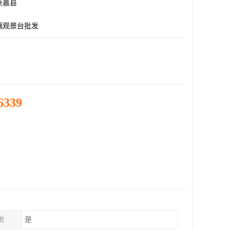
获嘉县
璃观景台批发
6339
发
是