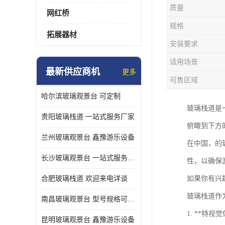
质量
网红桥
规格
拓展器材
安装要求
适用场景
最新供应商机
更多
可售区域
哈尔滨玻璃观景台 可定制
玻璃栈道是
贵阳玻璃栈道 一站式服务厂家
俯瞰到下方
兰州玻璃观景台 鑫豫游乐设备
在中国，的
长沙玻璃观景台 一站式服务厂家
性，以确保
合肥玻璃栈道 欢迎来电详谈
如果你有兴
玻璃栈道作
南昌玻璃观景台 型号规格可定制
1. **
昆明玻璃观景台 鑫豫游乐设备