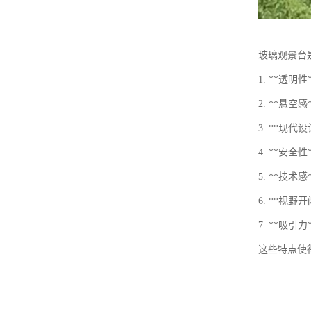
玻璃观景台
1. **透
2. **
3. **
4. **
5. **
6. **
7. **
这些特点使