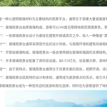
是一种以透明玻璃材料为主要结构的观景平台，通常位于高楼大厦或悬崖
明性**：玻璃观景台由厚玻璃构成，游客可以360度无障碍地观赏周围景色
悬空感**：一些玻璃观景台设计为悬挂在建筑外部或高空之中，给人一种像是
现代设计**：玻璃观景台通常采用现代化的设计风格，与周围环境和建筑风格
安全性**：尽管由玻璃构成，玻璃观景台一般会使用钢化玻璃和强固的支撑结
技术感**：许多玻璃观景台配备了高科技设施，如LED灯光、信息展示屏、音
视野开阔**：由于其特点，玻璃观景台通常位于风景优美的高处，视野开阔，
吸引力**：玻璃观景台因其特的设计和体验，通常成为旅游景点的亮点，吸引
得玻璃观景台成为一种受欢迎的旅游和观光选择，同时也为游客提供了特