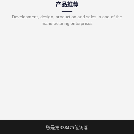
产品推荐
Development, design, production and sales in one of the
manufacturing enterprises
您是第
338475
位访客