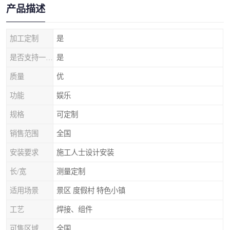
产品描述
加工定制
是
是否支持一件代发
是
质量
优
功能
娱乐
规格
可定制
销售范围
全国
安装要求
施工人士设计安装
长/宽
测量定制
适用场景
景区 度假村 特色小镇
工艺
焊接、组件
可售区域
全国