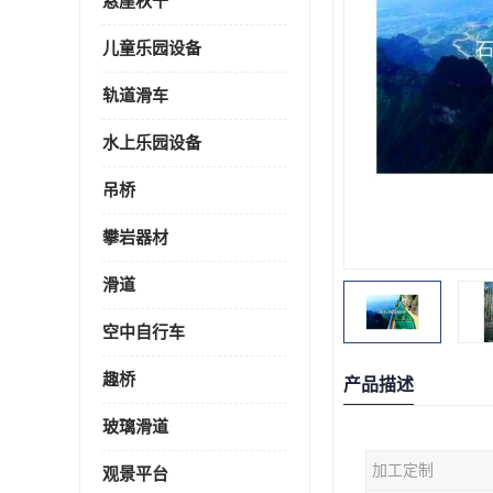
悬崖秋千
儿童乐园设备
轨道滑车
水上乐园设备
吊桥
攀岩器材
滑道
空中自行车
趣桥
产品描述
玻璃滑道
加工定制
观景平台