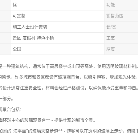
优
功能
可定制
销售范围
施工人士设计安装
长/宽
景区 度假村 特色小镇
工艺
全国
厚度
是一种建筑结构，通常位于高层楼宇或山顶等高处，使用透明玻璃材料制
”的感觉。许多城市和景区都设有玻璃观景台，以吸引游客，增加观光体验
的设计通常注重安全性，材料会经过严格测试，以确保能承受重量和冲击
一部分。
观景台包括：
国上海环球中心的玻璃观景台** - 提供壮观的城市全景。
国芝加哥的“海平面”的玻璃天空步道** - 游客可以在透明的玻璃上走动，俯