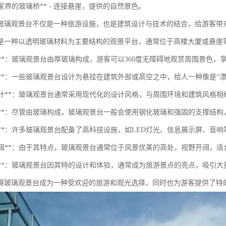
国张家界的玻璃桥** - 连接悬崖，提供的自然景色。
玻璃观景台不仅是一种旅游设施，也是建筑设计与技术的结合，给游客带
是一种以透明玻璃材料为主要结构的观景平台，通常位于高楼大厦或悬崖
明性**：玻璃观景台由厚玻璃构成，游客可以360度无障碍地观赏周围景色
悬空感**：一些玻璃观景台设计为悬挂在建筑外部或高空之中，给人一种像是
现代设计**：玻璃观景台通常采用现代化的设计风格，与周围环境和建筑风格
安全性**：尽管由玻璃构成，玻璃观景台一般会使用钢化玻璃和强固的支撑结
技术感**：许多玻璃观景台配备了高科技设施，如LED灯光、信息展示屏、音
视野开阔**：由于其特点，玻璃观景台通常位于风景优美的高处，视野开阔，
吸引力**：玻璃观景台因其特的设计和体验，通常成为旅游景点的亮点，吸引
得玻璃观景台成为一种受欢迎的旅游和观光选择，同时也为游客提供了特