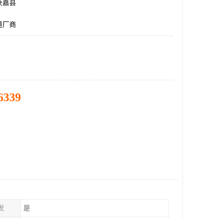
获嘉县
道厂商
6339
发
是